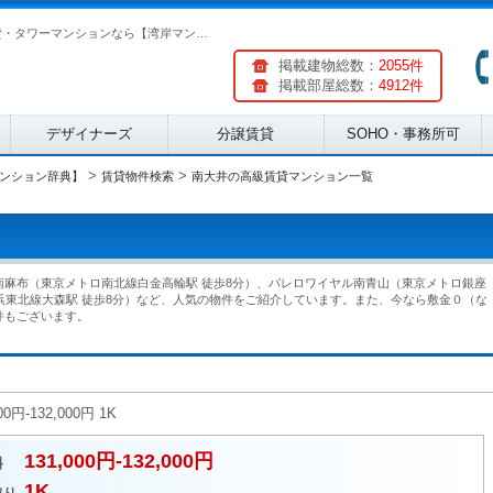
南大井の高級賃貸マンション一覧|湾岸エリアの分譲賃貸・タワーマンションなら【湾岸マンション辞典】
掲載建物総数：
2055件
掲載部屋総数：
4912件
デザイナーズ
分譲賃貸
SOHO・事務所可
>
>
ンション辞典】
賃貸物件検索
南大井の高級賃貸マンション一覧
麻布（東京メトロ南北線白金高輪駅 徒歩8分）、パレロワイヤル南青山（東京メトロ銀座
京浜東北線大森駅 徒歩8分）など、人気の物件をご紹介しています。また、今なら敷金０（な
件もございます。
-132,000円 1K
131,000円-132,000円
料
1K