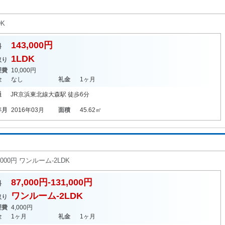
DK
143,000円
料
1LDK
取り
理費
10,000円
金
なし
礼金
1ヶ月
通
JR京浜東北線
大森駅
徒歩6分
年月
2016年03月
面積
45.62㎡
,000円 ワンルーム-2LDK
87,000円-131,000円
料
ワンルーム-2LDK
取り
理費
4,000円
金
1ヶ月
礼金
1ヶ月