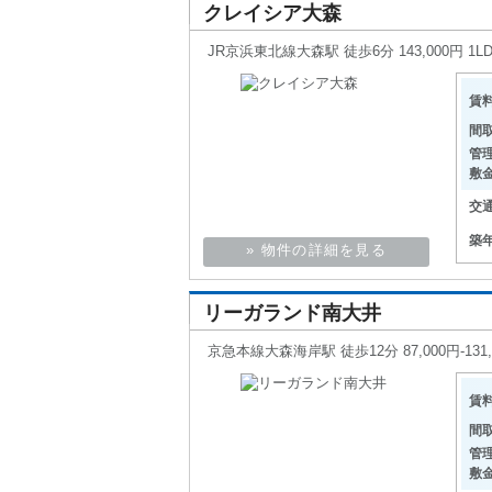
クレイシア大森
JR京浜東北線大森駅 徒歩6分 143,000円 1L
賃
間
管
敷
交
築
» 物件の詳細を見る
リーガランド南大井
京急本線大森海岸駅 徒歩12分 87,000円-131
賃
間
管
敷