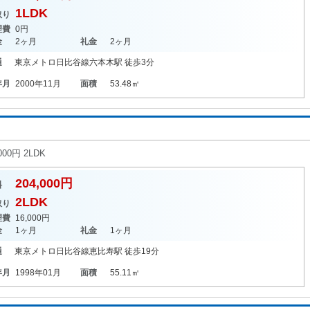
1LDK
取り
理費
0円
金
2ヶ月
礼金
2ヶ月
通
東京メトロ日比谷線
六本木駅
徒歩3分
年月
2000年11月
面積
53.48㎡
0円 2LDK
204,000円
料
2LDK
取り
理費
16,000円
金
1ヶ月
礼金
1ヶ月
通
東京メトロ日比谷線
恵比寿駅
徒歩19分
年月
1998年01月
面積
55.11㎡