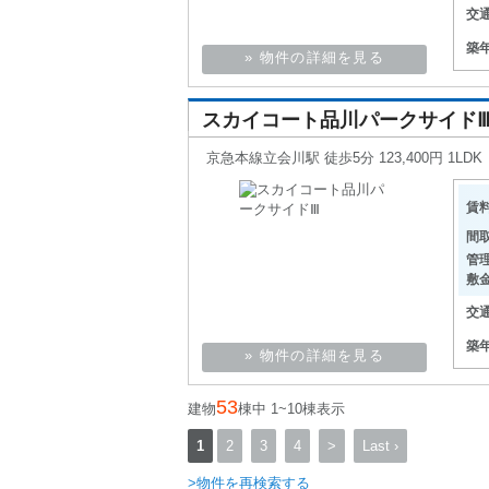
交
築
» 物件の詳細を見る
スカイコート品川パークサイド
京急本線立会川駅 徒歩5分 123,400円 1LDK
賃
間
管
敷
交
築
» 物件の詳細を見る
53
建物
棟中 1~10棟表示
1
2
3
4
>
Last ›
>物件を再検索する