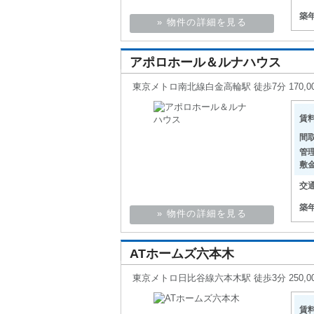
築
» 物件の詳細を見る
アポロホール＆ルナハウス
東京メトロ南北線白金高輪駅 徒歩7分 170,000
賃
間
管
敷
交
築
» 物件の詳細を見る
ATホームズ六本木
東京メトロ日比谷線六本木駅 徒歩3分 250,000
賃