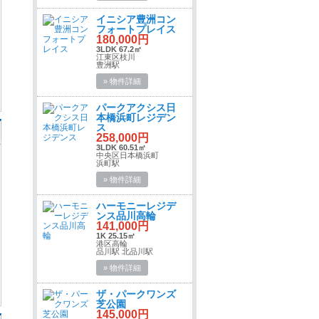
イニシア豊洲コン
フォートプレイス
180,000円
3LDK 67.2㎡
江東区枝川
豊洲駅
» 物件詳細
パークアクシス日
本橋浜町レジデン
ス
258,000円
3LDK 60.51㎡
中央区日本橋浜町
浜町駅
» 物件詳細
ハーモニーレジデ
ンス品川高輪
141,000円
1K 25.15㎡
港区高輪
品川駅 北品川駅
» 物件詳細
ザ・パークワンズ
芝公園
145,000円