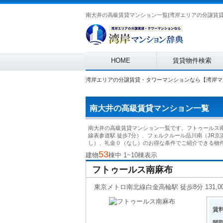
Main menu
HOME
賃貸物件検索
湾岸エリアの分譲賃貸・タワーマンションなら【湾岸マ
南大井の高級賃貸マンション一覧
南大井の高級賃貸マンション一覧です。フトゥールス南
線表参道駅 徒歩7分）、フェルクルール品川南（JR
し）、礼金０（なし）のお得な条件でご紹介できる物
53
建物
棟中 1~10棟表示
フトゥールス南麻布
東京メトロ南北線白金高輪駅 徒歩8分 131,000円
賃