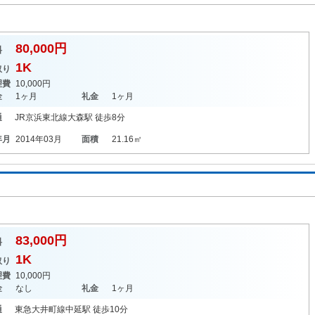
80,000円
料
1K
取り
理費
10,000円
金
1ヶ月
礼金
1ヶ月
通
JR京浜東北線
大森駅
徒歩8分
年月
2014年03月
面積
21.16㎡
83,000円
料
1K
取り
理費
10,000円
金
なし
礼金
1ヶ月
通
東急大井町線
中延駅
徒歩10分