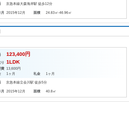
通
京急本線
大森海岸駅
徒歩12分
年月
2015年12月
面積
24.83㎡-46.96㎡
Ⅲ
123,400円
料
1LDK
取り
理費
13,600円
金
1ヶ月
礼金
1ヶ月
通
京急本線
立会川駅
徒歩5分
年月
2015年12月
面積
40.8㎡