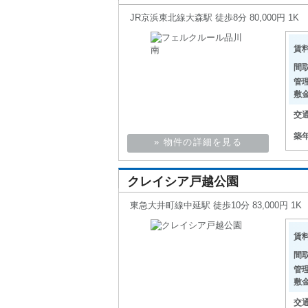
JR京浜東北線大森駅 徒歩8分 80,000円 1K
賃
間
管
敷
交
築
» 物件の詳細を見る
クレイシア戸越公園
東急大井町線中延駅 徒歩10分 83,000円 1K
賃
間
管
敷
交