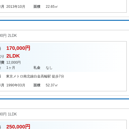
年月
2013年10月
面積
22.65㎡
円 2LDK
170,000円
料
2LDK
取り
理費
12,000円
金
1ヶ月
礼金
なし
通
東京メトロ南北線
白金高輪駅
徒歩7分
年月
1990年03月
面積
52.37㎡
円 1LDK
250,000円
料