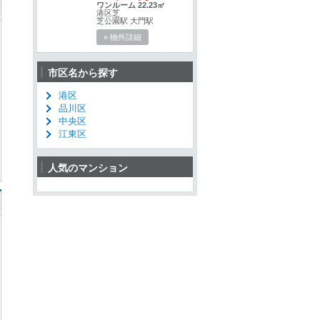
ワンルーム 22.23㎡
港区芝
芝公園駅 大門駅
» 物件詳細
市区名から探す
港区
品川区
中央区
江東区
人気のマンション