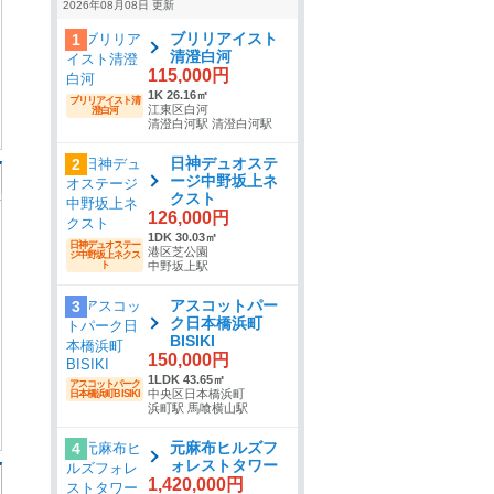
2026年08月08日 更新
ブリリアイスト
1
清澄白河
115,000円
1K 26.16㎡
ブリリアイスト清
江東区白河
澄白河
清澄白河駅 清澄白河駅
日神デュオステ
2
ージ中野坂上ネ
クスト
126,000円
1DK 30.03㎡
日神デュオステー
港区芝公園
ジ中野坂上ネクス
ト
中野坂上駅
アスコットパー
3
ク日本橋浜町
BISIKI
150,000円
1LDK 43.65㎡
アスコットパーク
中央区日本橋浜町
日本橋浜町BISIKI
浜町駅 馬喰横山駅
元麻布ヒルズフ
4
ォレストタワー
1,420,000円