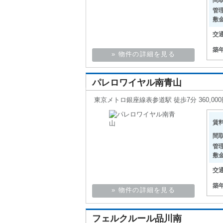
間
管
敷
交
築
» 物件の詳細を見る
パレロワイヤル南青山
東京メトロ銀座線表参道駅 徒歩7分 360,000円
賃
間
管
敷
交
築
» 物件の詳細を見る
フェルクルール品川南