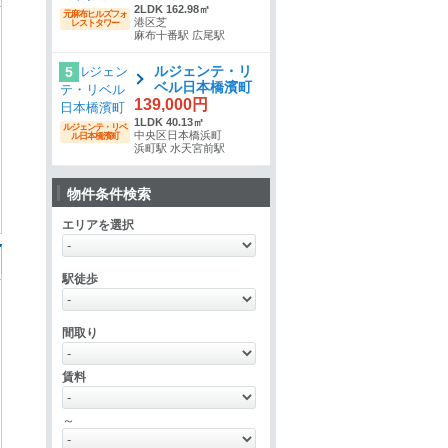
2LDK 162.98㎡
元麻布ヒルズフォ
港区芝
レストタワー
麻布十番駅 広尾駅
ルジェンテ・リ
5
ベル日本橋濱町
139,000円
1LDK 40.13㎡
ルジェンテ・リベ
中央区日本橋浜町
ル日本橋濱町
浜町駅 水天宮前駅
物件条件検索
エリアを選択
駅徒歩
間取り
賃料
～