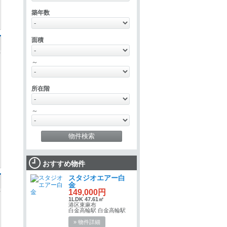
築年数
面積
～
所在階
～
おすすめ物件
スタジオエアー白
金
149,000円
1LDK 47.61㎡
港区東麻布
白金高輪駅 白金高輪駅
» 物件詳細