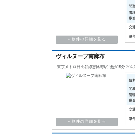
間
管
敷
交
築
» 物件の詳細を見る
ヴィルヌーブ南麻布
東京メトロ日比谷線恵比寿駅 徒歩19分 204,00
賃
間
管
敷
交
築
» 物件の詳細を見る