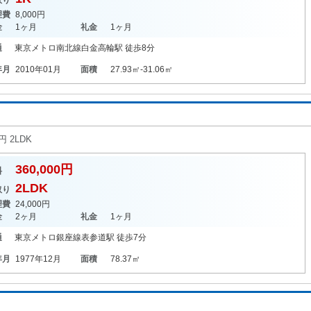
取り
理費
8,000円
金
1ヶ月
礼金
1ヶ月
通
東京メトロ南北線
白金高輪駅
徒歩8分
年月
2010年01月
面積
27.93㎡-31.06㎡
 2LDK
360,000円
料
2LDK
取り
理費
24,000円
金
2ヶ月
礼金
1ヶ月
通
東京メトロ銀座線
表参道駅
徒歩7分
年月
1977年12月
面積
78.37㎡