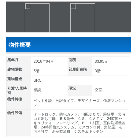
物件概要
築年月
面積
2016年04月
33.95㎡
建物階数
部屋所在階
5階
3階
建物構造
SRC
引渡/入居時
現況
相談
空室
期
物件特徴
ペット相談、分譲タイプ、デザイナーズ、低層マンショ
ン
物件設備
オートロック、防犯カメラ、宅配ＢＯＸ、駐輪場、常時
ゴミ出し可能、ＢＳ端子、ＣＳ、ＣＡＴＶ、24時間セ
キュリティ、フローリング、Ｂ・Ｔ別室、室内洗濯機置
場、24時間換気システム、ガスコンロ付、角部屋、洗
面所独立、浴室乾燥機、システムキッチン