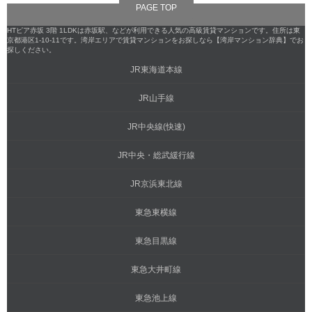
PAGE TOP
HTピア赤坂 3階 1LDKは赤坂駅、などが利用できる人気の高級賃貸マンションです。住所は東
京都港区1-10-11です。湾岸エリアで賃貸マンションをお探しなら【湾岸マンション辞典】でお
探しください。
JR東海道本線
JR山手線
JR中央線(快速)
JR中央・総武緩行線
JR京浜東北線
東急東横線
東急目黒線
東急大井町線
東急池上線