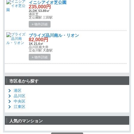
イニシアイオ芝公園
235,000円
2LDK 53.89㎡
港区芝
芝公園駅 三田駅
» 物件詳細
ブライズ品川南ル・リオン
82,000円
1K 21.6㎡
品川区南大井
立会川駅 大森駅
» 物件詳細
市区名から探す
港区
品川区
中央区
江東区
人気のマンション