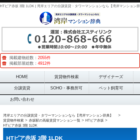
掲載建物総数：
2055件
掲載部屋総数：
4912件
Main menu
HOME
賃貸物件検索
デザイナーズ
分譲賃貸
SOHO・事務所可
ペット飼育可
お問い合わせ
>
湾岸エリアの分譲賃貸・タワーマンションなら【湾岸マンション辞典】
>
>
>
賃貸物件検索
赤坂駅の高級賃貸マンション一覧
HTピア赤坂
HTピア赤坂 3階 1LDK
HTピア赤坂 3階 1LDK