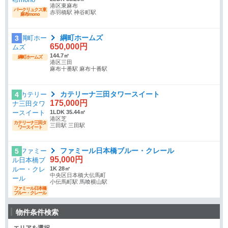
港区東麻布
パークリュクス東
赤羽橋駅 神谷町駅
麻布mono
綱町ホームズ
3
650,000円
144.7㎡
綱町ホームズ
港区三田
麻布十番駅 麻布十番駅
カテリーナ三田タワースイート
4
175,000円
1LDK 35.44㎡
港区芝
カテリーナ三田タ
三田駅 三田駅
ワースイート
ファミール日本橋ブルー・クレール
5
95,000円
1K 28㎡
中央区日本橋大伝馬町
小伝馬町駅 馬喰横山駅
ファミール日本橋
ブルー・クレール
物件条件検索