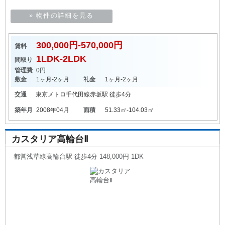
» 物件の詳細を見る
300,000円-570,000円
賃料
1LDK-2LDK
間取り
管理費
0円
敷金
1ヶ月-2ヶ月
礼金
1ヶ月-2ヶ月
交通
東京メトロ千代田線
赤坂駅
徒歩4分
築年月
2008年04月
面積
51.33㎡-104.03㎡
カスタリア高輪台Ⅱ
都営浅草線高輪台駅 徒歩4分 148,000円 1DK