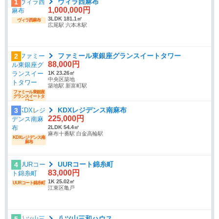
ヴィラ西麻布
1
1,000,000円
3LDK 181.1㎡
ヴィラ西麻布
広尾駅 六本木駅
ファミール東銀座グランスイートタワー
2
88,000円
1K 23.26㎡
中央区築地
築地駅 新富町駅
ファミール東銀座
グランスイートタ
ワー
KDXレジデンス南麻布
3
225,000円
2LDK 54.4㎡
麻布十番駅 白金高輪駅
KDXレジデンス南
麻布
UURコート錦糸町
4
83,000円
1K 25.02㎡
UURコート錦糸町
江東区亀戸
八ツ山三和ハウス