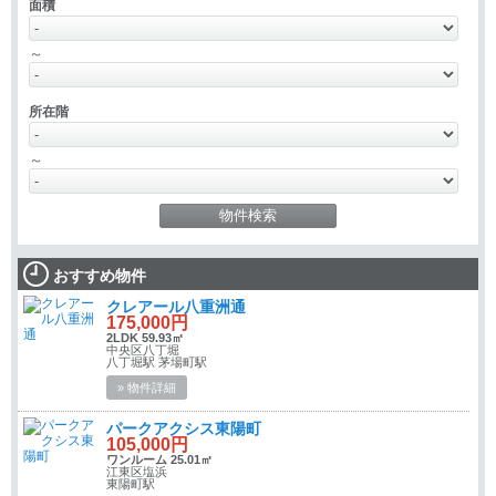
面積
～
所在階
～
おすすめ物件
クレアール八重洲通
175,000円
2LDK 59.93㎡
中央区八丁堀
八丁堀駅 茅場町駅
» 物件詳細
パークアクシス東陽町
105,000円
ワンルーム 25.01㎡
江東区塩浜
東陽町駅