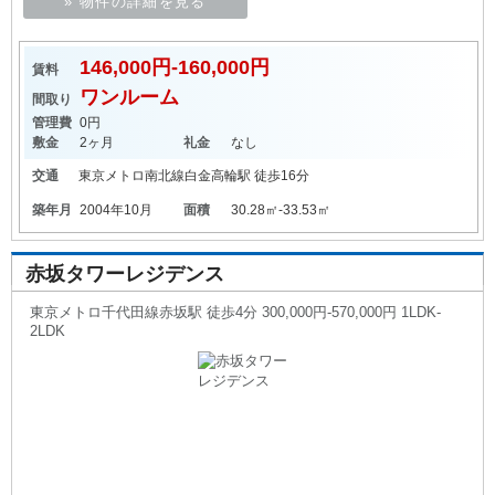
» 物件の詳細を見る
146,000円-160,000円
賃料
ワンルーム
間取り
管理費
0円
敷金
2ヶ月
礼金
なし
交通
東京メトロ南北線
白金高輪駅
徒歩16分
築年月
2004年10月
面積
30.28㎡-33.53㎡
赤坂タワーレジデンス
東京メトロ千代田線赤坂駅 徒歩4分 300,000円-570,000円 1LDK-
2LDK