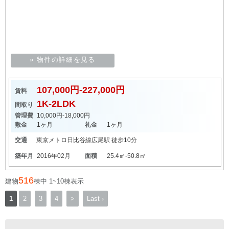
» 物件の詳細を見る
107,000円-227,000円
賃料
1K-2LDK
間取り
管理費
10,000円-18,000円
敷金
1ヶ月
礼金
1ヶ月
交通
東京メトロ日比谷線
広尾駅
徒歩10分
築年月
2016年02月
面積
25.4㎡-50.8㎡
516
建物
棟中 1~10棟表示
1
2
3
4
>
Last ›