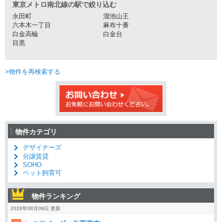
東京メトロ南北線の駅で絞り込む
永田町
溜池山王
六本木一丁目
麻布十番
白金高輪
白金台
目黒
>物件を再検索する
物件カテゴリ
デザイナーズ
分譲賃貸
SOHO
ペット飼育可
物件ランキング
2026年08月09日 更新