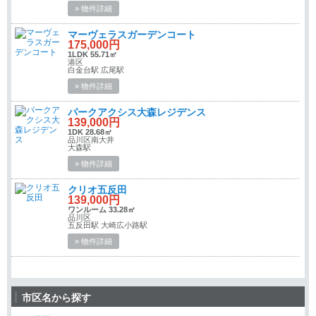
» 物件詳細
マーヴェラスガーデンコート
175,000円
1LDK 55.71㎡
港区
白金台駅 広尾駅
» 物件詳細
パークアクシス大森レジデンス
139,000円
1DK 28.68㎡
品川区南大井
大森駅
» 物件詳細
クリオ五反田
139,000円
ワンルーム 33.28㎡
品川区
五反田駅 大崎広小路駅
» 物件詳細
市区名から探す