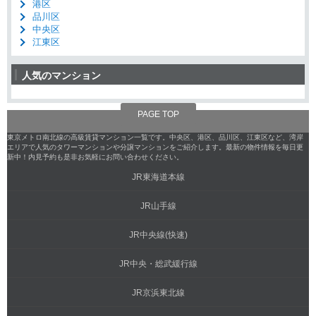
港区
品川区
中央区
江東区
人気のマンション
PAGE TOP
東京メトロ南北線の高級賃貸マンション一覧です。中央区、港区、品川区、江東区など、湾岸
エリアで人気のタワーマンションや分譲マンションをご紹介します。最新の物件情報を毎日更
新中！内見予約も是非お気軽にお問い合わせください。
JR東海道本線
JR山手線
JR中央線(快速)
JR中央・総武緩行線
JR京浜東北線