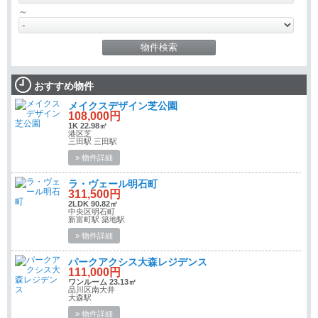
～
おすすめ物件
メイクスデザイン芝公園
108,000円
1K 22.98㎡
港区芝
三田駅 三田駅
» 物件詳細
ラ・ヴェール明石町
311,500円
2LDK 90.82㎡
中央区明石町
新富町駅 築地駅
» 物件詳細
パークアクシス大森レジデンス
111,000円
ワンルーム 23.13㎡
品川区南大井
大森駅
» 物件詳細