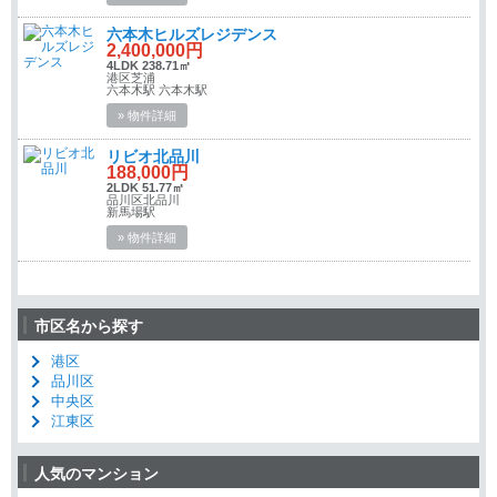
六本木ヒルズレジデンス
2,400,000円
4LDK 238.71㎡
港区芝浦
六本木駅 六本木駅
» 物件詳細
リビオ北品川
188,000円
2LDK 51.77㎡
品川区北品川
新馬場駅
» 物件詳細
市区名から探す
港区
品川区
中央区
江東区
人気のマンション