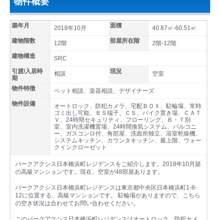
物件概要
築年月
面積
2018年10月
40.87㎡-60.51㎡
建物階数
部屋所在階
12階
2階-12階
建物構造
SRC
引渡/入居時
現況
相談
空室
期
物件特徴
ペット相談、楽器相談、デザイナーズ
物件設備
オートロック、防犯カメラ、宅配ＢＯＸ、駐輪場、常時
ゴミ出し可能、ＢＳ端子、ＣＳ、バイク置き場、ＣＡＴ
Ｖ、24時間セキュリティ、フローリング、Ｂ・Ｔ別
室、室内洗濯機置場、24時間換気システム、バルコニ
ー、ガスコンロ付、角部屋、洗面所独立、浴室乾燥機、
システムキッチン、カウンタキッチン、最上階、ウォー
クインクローゼット
パークアクシス日本橋浜町レジデンスをご紹介します。2018年10月築
の高級マンションです。現在、空室が48部屋あります。
パークアクシス日本橋浜町レジデンスは東京都中央区日本橋浜町1-8-
12に位置する、高級マンションです。 駐輪場がありますので、こちら
の空き状況は合わせてお問い合わせください。
このパークアクシス日本橋浜町レジデンスはオートロック、防犯カメ