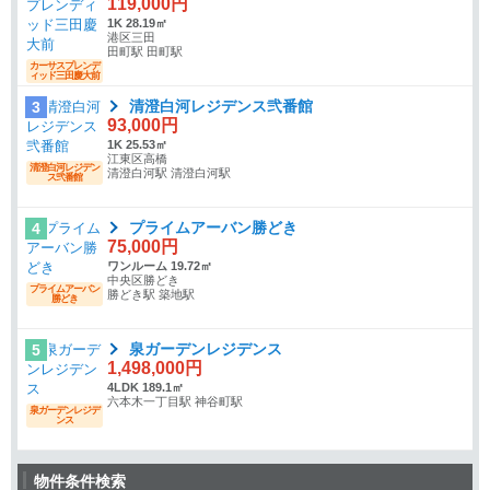
119,000円
1K 28.19㎡
港区三田
田町駅 田町駅
カーサスプレンデ
ィッド三田慶大前
清澄白河レジデンス弐番館
3
93,000円
1K 25.53㎡
江東区高橋
清澄白河レジデン
清澄白河駅 清澄白河駅
ス弐番館
プライムアーバン勝どき
4
75,000円
ワンルーム 19.72㎡
中央区勝どき
プライムアーバン
勝どき駅 築地駅
勝どき
泉ガーデンレジデンス
5
1,498,000円
4LDK 189.1㎡
六本木一丁目駅 神谷町駅
泉ガーデンレジデ
ンス
物件条件検索