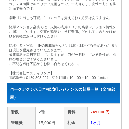
ラ、２４時間セキュリティ完備なので、一人暮らし、女性の方にも防
犯面で安心です。
常時ゴミ出しも可能。生ゴミの日を覚えておく必要はありません。
湾岸マンション辞典では、人気の湾岸エリアの高級マンション情報を
お届けしています。空室の確認や、初期費用などのお問い合わせはぜ
ひお気軽にお申し付けください！
間取り図・写真・HPの掲載情報など、現状と相違する事があった場合
は現状を優先させていただきます。
最新情報を毎日更新しておりますが、万が一掲載している物件がご成
約の場合はご了承くださいませ。
ご不明な点は下記からお問い合わせください。
【株式会社エスティリンク】
電話番号：0120-868-666 受付時間：10：00～19：00（無休）
パークアクシス日本橋浜町レジデンスの部屋一覧（全48部
屋）
階数
2階
賃料
245,000円
管理費
15,000円
礼金
1ヶ月