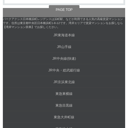
PAGE TOP
パークアクシス日本橋浜町レジデンスは浜町駅、などが利用できる人気の高級賃貸マンション
です。住所は東京都中央区日本橋浜町1-8-12です。湾岸エリアで賃貸マンションをお探しなら
【湾岸マンション辞典】でお探しください。
JR東海道本線
JR山手線
JR中央線(快速)
JR中央・総武緩行線
JR京浜東北線
東急東横線
東急目黒線
東急大井町線