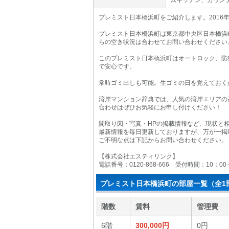
ムキッチン、カウン
プレミスト日本橋浜町をご紹介します。2016
プレミスト日本橋浜町は東京都中央区日本橋浜町
らの空き状況は合わせてお問い合わせください
このプレミスト日本橋浜町はオートロック、防
で安心です。
常時ゴミ出しも可能。生ゴミの日を覚えておく
湾岸マンション辞典では、人気の湾岸エリアの
合わせはぜひお気軽にお申し付けください！
間取り図・写真・HPの掲載情報など、現状と
最新情報を毎日更新しておりますが、万が一掲
ご不明な点は下記からお問い合わせください。
【株式会社エスティリンク】
電話番号：0120-868-666 受付時間：10：0
プレミスト日本橋浜町の部屋一覧（全1
階数
賃料
管理費
6階
300,000円
0円