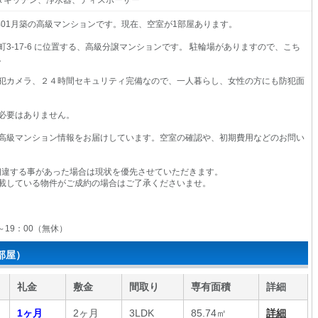
タキッチン、浄水器、ディスポーザー
年01月築の高級マンションです。現在、空室が1部屋あります。
3-17-6 に位置する、高級分譲マンションです。 駐輪場がありますので、こち
。
犯カメラ、２４時間セキュリティ完備なので、一人暮らし、女性の方にも防犯面
必要はありません。
高級マンション情報をお届けしています。空室の確認や、初期費用などのお問い
相違する事があった場合は現状を優先させていただきます。
載している物件がご成約の場合はご了承くださいませ。
0～19：00（無休）
部屋）
礼金
敷金
間取り
専有面積
詳細
1ヶ月
2ヶ月
3LDK
85.74㎡
詳細