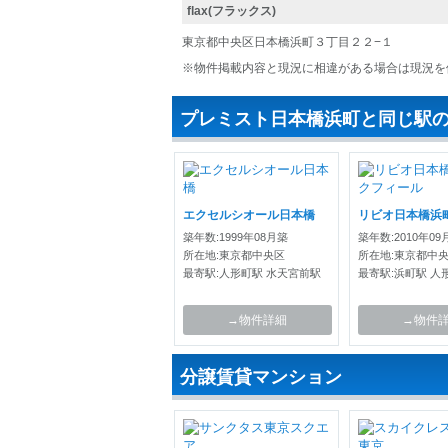
flax(フラックス)
東京都中央区日本橋浜町３丁目２２−１
※物件掲載内容と現況に相違がある場合は現況を
プレミスト日本橋浜町と同じ駅
エクセルシオール日本橋
築年数:1999年08月築
築年数:2010年09
所在地:東京都中央区
所在地:東京都中
最寄駅:人形町駅 水天宮前駅
最寄駅:浜町駅 人
→物件詳細
→物件
分譲賃貸マンション