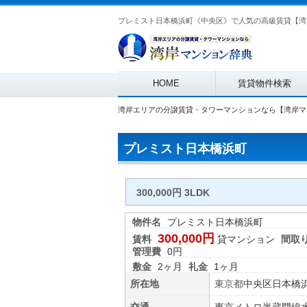
プレミスト日本橋浜町《中央区》で人気の高級賃貸【湾
Main menu
HOME
賃貸物件検索
湾岸エリアの分譲賃貸・タワーマンションなら【湾岸マ
プレミスト日本橋浜町
300,000円 3LDK
物件名
プレミスト日本橋浜町
300,000円
賃料
貸マンション
間取
管理費
0円
敷金
2ヶ月
礼金
1ヶ月
所在地
東京都
中央区
日本橋