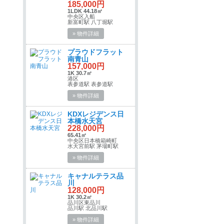
185,000円
1LDK 44.18㎡
中央区入船
新富町駅 八丁堀駅
» 物件詳細
プラウドフラット
南青山
157,000円
1K 30.7㎡
港区
表参道駅 表参道駅
» 物件詳細
KDXレジデンス日
本橋水天宮
228,000円
65.41㎡
中央区日本橋箱崎町
水天宮前駅 茅場町駅
» 物件詳細
キャナルテラス品
川
128,000円
1K 30.2㎡
品川区東品川
品川駅 北品川駅
» 物件詳細