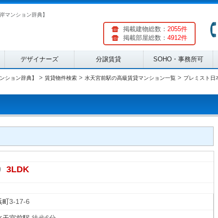
岸マンション辞典】
掲載建物総数：
2055件
掲載部屋総数：
4912件
デザイナーズ
分譲賃貸
SOHO・事務所可
>
>
>
ンション辞典】
賃貸物件検索
水天宮前駅の高級賃貸マンション一覧
プレミスト日
3LDK
り
浜町
3-17-6