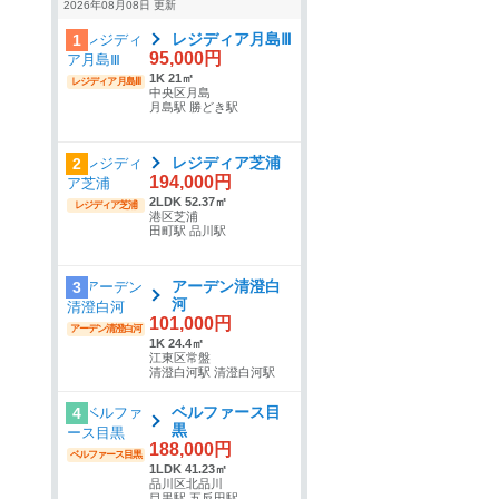
2026年08月08日 更新
レジディア月島Ⅲ
1
95,000円
1K 21㎡
レジディア月島Ⅲ
中央区月島
月島駅 勝どき駅
レジディア芝浦
2
194,000円
2LDK 52.37㎡
レジディア芝浦
港区芝浦
田町駅 品川駅
アーデン清澄白
3
河
101,000円
アーデン清澄白河
1K 24.4㎡
江東区常盤
清澄白河駅 清澄白河駅
ベルファース目
4
黒
188,000円
ベルファース目黒
1LDK 41.23㎡
品川区北品川
目黒駅 五反田駅