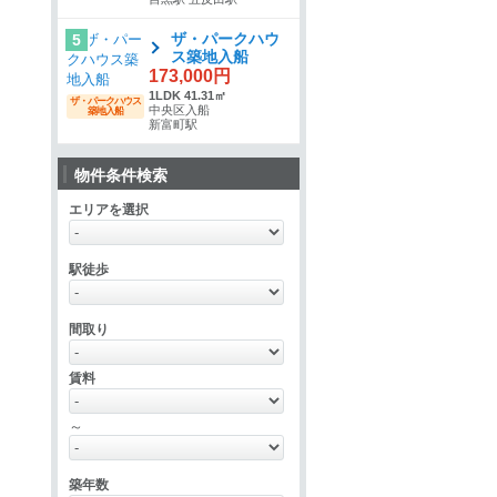
ザ・パークハウ
5
ス築地入船
173,000円
1LDK 41.31㎡
ザ・パークハウス
中央区入船
築地入船
新富町駅
物件条件検索
エリアを選択
駅徒歩
間取り
賃料
～
築年数