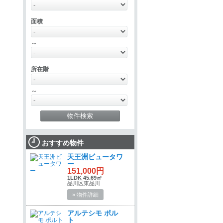
面積
～
所在階
～
おすすめ物件
天王洲ビュータワ
ー
151,000円
1LDK 45.69㎡
品川区東品川
» 物件詳細
アルテシモ ポル
ト