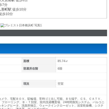
水天宮前駅
徒歩6分
歩7分
人形町駅
徒歩10分
徒歩10分
面積
85.74㎡
部屋所在階
6階
現況
空室
カメラ、宅配ＢＯＸ、駐輪場、常時ゴミ出し可能、ＢＳ端子、ＣＳ、ＣＡＴＶ、
ィ、フローリング、Ｂ・Ｔ別室、室内洗濯機置場、24時間換気システム、バルコニ
ッキングヒータ、洗面所独立、ウォークインクローゼット、浴室乾燥機、システ