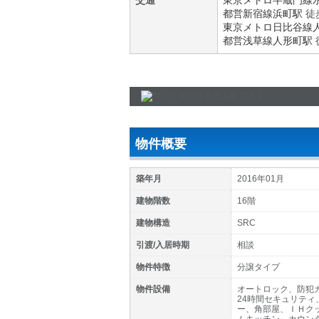
交通
東京メトロ半蔵門線
都営新宿線
浜町駅
徒
東京メトロ日比谷線
都営浅草線
人形町駅
物件概要
築年月
2016年01月
建物階数
16階
建物構造
SRC
引渡/入居時期
相談
物件特徴
分譲タイプ
物件設備
オートロック、防犯
24時間セキュリテ
ー、角部屋、ＩＨク