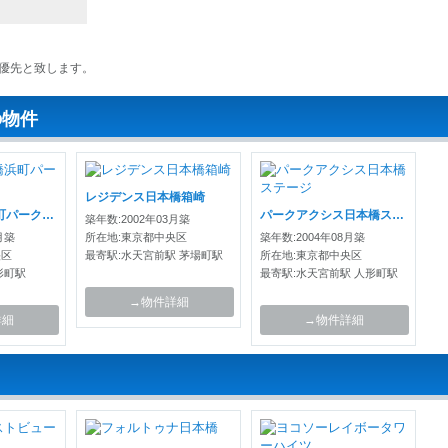
優先と致します。
の物件
レジデンス日本橋箱崎
リビオ日本橋浜町パークフィール
パークアクシス日本橋ステージ
築年数:2002年03月築
月築
所在地:東京都中央区
築年数:2004年08月築
央区
最寄駅:水天宮前駅 茅場町駅
所在地:東京都中央区
形町駅
最寄駅:水天宮前駅 人形町駅
→物件詳細
詳細
→物件詳細