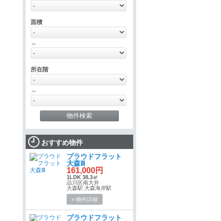
面積
～
所在階
～
おすすめ物件
プラウドフラット
大森Ⅲ
161,000円
1LDK 38.3㎡
品川区南大井
大森駅 大森海岸駅
» 物件詳細
プラウドフラット