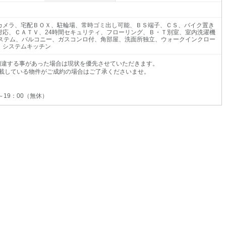
カメラ、宅配ＢＯＸ、駐輪場、常時ゴミ出し可能、ＢＳ端子、ＣＳ、バイク置き
対応、ＣＡＴＶ、24時間セキュリティ、フローリング、Ｂ・Ｔ別室、室内洗濯機
システム、バルコニー、ガスコンロ付、角部屋、洗面所独立、ウォークインクロー
、システムキッチン
相違する事があった場合は現状を優先させていただきます。
載している物件がご成約の場合はご了承くださいませ。
0～19：00（無休）