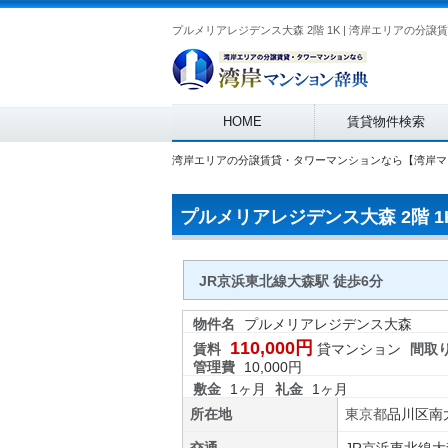
Main menu
HOME
賃貸物件検索
湾岸エリアの分譲賃貸・タワーマンションなら【湾岸マ
プルメリアレジデンス大森 2階 1
JR京浜東北線大森駅 徒歩6分
物件名
プルメリアレジデンス大森
110,000円
賃料
貸マンション
間取
管理費
10,000円
敷金
1ヶ月
礼金
1ヶ月
所在地
東京都
品川区
南