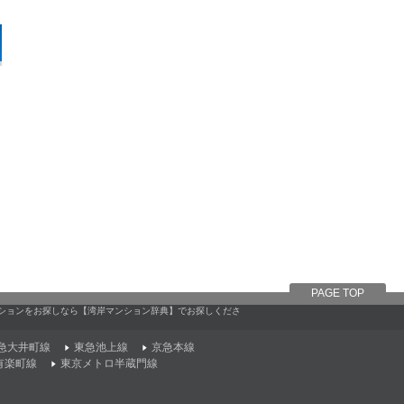
PAGE TOP
マンションをお探しなら【湾岸マンション辞典】でお探しくださ
急大井町線
東急池上線
京急本線
有楽町線
東京メトロ半蔵門線