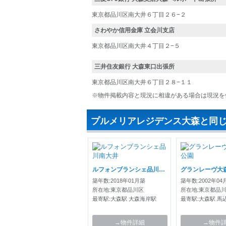
東京都品川区南大井６丁目２６−２
さわやか信用金庫 立会川支店
東京都品川区南大井４丁目２−５
三井住友銀行 大森東口出張所
東京都品川区南大井６丁目２８−１１
※物件掲載内容と現況に相違がある場合は現況を
プルメリアレジデンス大森と同
ルフォンブランシェ品川南大井
グランレーヴ大
築年数:2018年01月築
築年数:2002年04
所在地:東京都品川区
所在地:東京都品
最寄駅:大森駅 大森海岸駅
最寄駅:大森駅 馬
→物件詳細
→物件