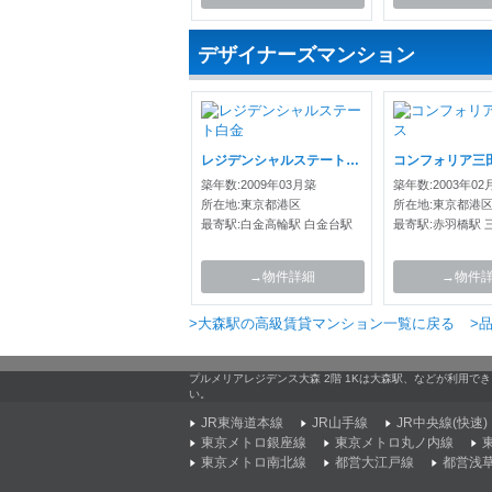
デザイナーズマンション
レジデンシャルステート白金
コンフォリア三
築年数:2009年03月築
築年数:2003年02
所在地:東京都港区
所在地:東京都港
最寄駅:白金高輪駅 白金台駅
最寄駅:赤羽橋駅 
→物件詳細
→物件
>大森駅の高級賃貸マンション一覧に戻る
>
プルメリアレジデンス大森 2階 1Kは大森駅、などが利用で
い。
JR東海道本線
JR山手線
JR中央線(快速)
東京メトロ銀座線
東京メトロ丸ノ内線
東京メトロ南北線
都営大江戸線
都営浅