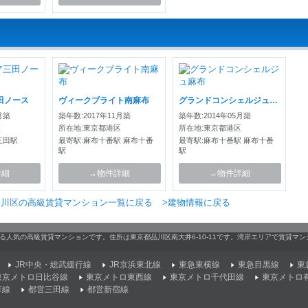
田ノース
ヴィークブライト南麻布
グランドコンシェルジュ麻布
月築
築年数:2017年11月築
築年数:2014年05月築
区
所在地:東京都港区
所在地:東京都港区
三田駅
最寄駅:麻布十番駅 麻布十番
最寄駅:麻布十番駅 麻布十番
駅
駅
詳細
→物件詳細
→物件詳細
品川区の高級賃貸マンション一覧に戻る
>建物情報に戻る
きる人気の高級賃貸マンションです。住所は東京都品川区南大井6-10-11です。湾岸エリアで賃貸
JR中央・総武緩行線
JR京浜東北線
東急東横線
東急目黒線
東
東京メトロ日比谷線
東京メトロ東西線
東京メトロ千代田線
東京メトロ
草線
都営三田線
都営新宿線