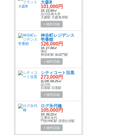
大森Ⅲ
101,000円
1K 23.69㎡
品川区南大井
大森駅 大森海岸駅
» 物件詳細
神谷町レジデンス
壱番館
126,000円
1K 27.68㎡
港区
神谷町駅 御成門駅
» 物件詳細
シティコート目黒
273,000円
2LDK 68.25㎡
品川区
目黒駅 目黒駅
» 物件詳細
ログ永代橋
105,000円
1K 26.22㎡
江東区永代
門前仲町駅 清澄白河駅
» 物件詳細