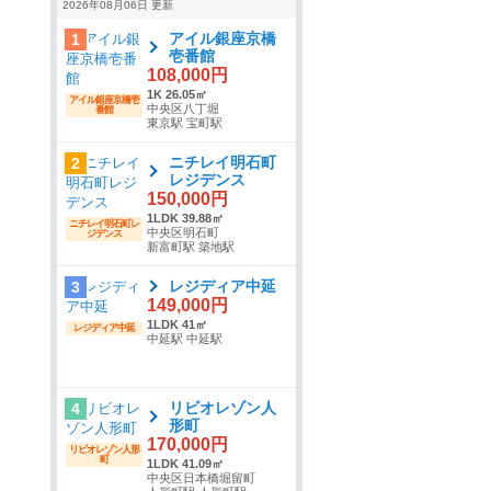
2026年08月06日 更新
アイル銀座京橋
1
壱番館
108,000円
1K 26.05㎡
アイル銀座京橋壱
中央区八丁堀
番館
東京駅 宝町駅
ニチレイ明石町
2
レジデンス
150,000円
1LDK 39.88㎡
ニチレイ明石町レ
中央区明石町
ジデンス
新富町駅 築地駅
レジディア中延
3
149,000円
1LDK 41㎡
レジディア中延
中延駅 中延駅
リビオレゾン人
4
形町
170,000円
リビオレゾン人形
町
1LDK 41.09㎡
中央区日本橋堀留町