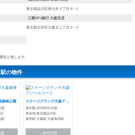
東京都品川区南大井４丁目６−１
三菱UFJ銀行 大森支店
東京都大田区大森北１丁目２−３
優先と致します。
じ駅の物件
森蘇峰公園
ステージグランデ大森アジールコート
月築
築年数:2015年01月築
川区
所在地:東京都品川区
込駅
最寄駅:大森駅 大森海岸駅
詳細
→物件詳細