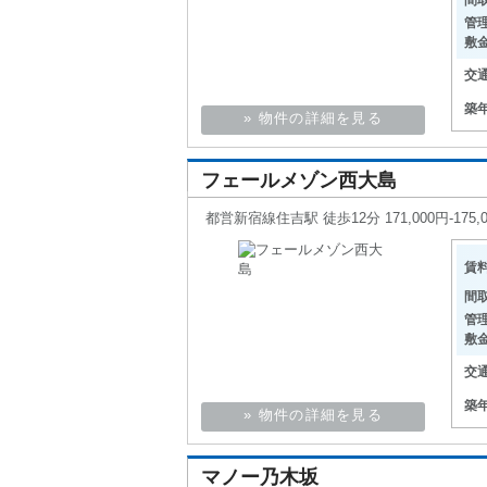
間
管
敷
交
築
» 物件の詳細を見る
フェールメゾン西大島
都営新宿線住吉駅 徒歩12分 171,000円-175,0
賃
間
管
敷
交
築
» 物件の詳細を見る
マノー乃木坂