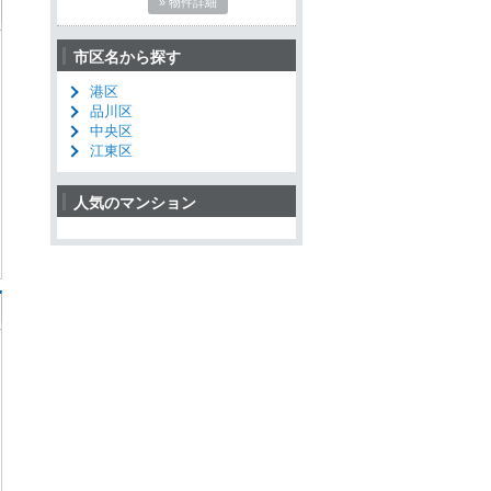
» 物件詳細
市区名から探す
港区
品川区
中央区
江東区
人気のマンション