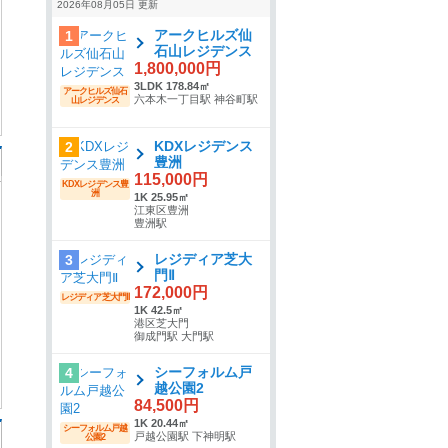
2026年08月05日 更新
アークヒルズ仙
1
石山レジデンス
1,800,000円
3LDK 178.84㎡
アークヒルズ仙石
六本木一丁目駅 神谷町駅
山レジデンス
KDXレジデンス
2
豊洲
115,000円
KDXレジデンス豊
洲
1K 25.95㎡
江東区豊洲
豊洲駅
レジディア芝大
3
門Ⅱ
172,000円
レジディア芝大門Ⅱ
1K 42.5㎡
港区芝大門
御成門駅 大門駅
シーフォルム戸
4
越公園2
84,500円
1K 20.44㎡
シーフォルム戸越
戸越公園駅 下神明駅
公園2