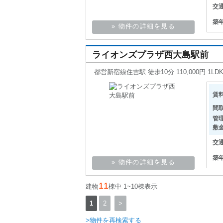
交
築
» 物件の詳細を見る
ライオンズプラザ西大島駅前
都営新宿線住吉駅 徒歩10分 110,000円 1LD
賃
間
管
敷
交
築
» 物件の詳細を見る
11
建物
棟中 1~10棟表示
1
2
>
>物件を再検索する