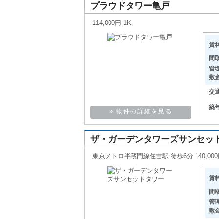
プラウドタワー亀戸
114,000円 1K
賃
間
管
敷
交
築
» 物件の詳細を見る
ザ・ガーデンタワーズサンセッ
東京メトロ半蔵門線住吉駅 徒歩6分 140,000円
賃
間
管
敷