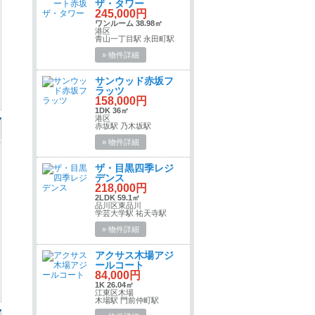
ザ・タワー
245,000円
ワンルーム 38.98㎡
港区
青山一丁目駅 永田町駅
» 物件詳細
サンウッド赤坂フ
ラッツ
158,000円
1DK 36㎡
港区
赤坂駅 乃木坂駅
» 物件詳細
ザ・目黒四季レジ
デンス
218,000円
2LDK 59.1㎡
品川区東品川
学芸大学駅 祐天寺駅
» 物件詳細
アクサス木場アジ
ールコート
84,000円
1K 26.04㎡
江東区木場
木場駅 門前仲町駅