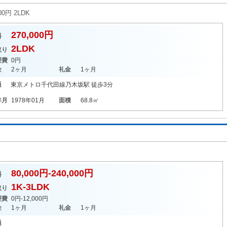
円 2LDK
270,000円
料
2LDK
取り
理費
0円
金
2ヶ月
礼金
1ヶ月
通
東京メトロ千代田線
乃木坂駅
徒歩3分
年月
1978年01月
面積
68.8㎡
80,000円-240,000円
料
1K-3LDK
取り
理費
0円-12,000円
金
1ヶ月
礼金
1ヶ月
通