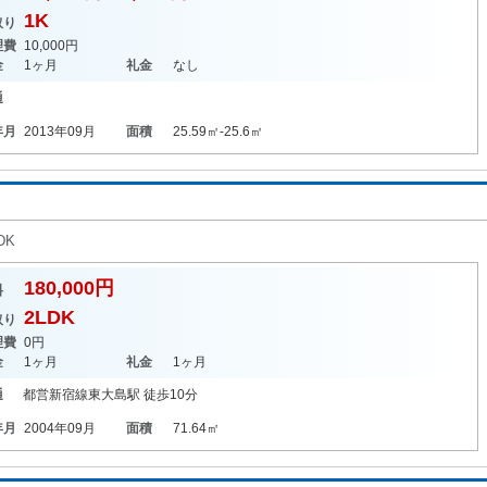
1K
取り
理費
10,000円
金
1ヶ月
礼金
なし
通
年月
2013年09月
面積
25.59㎡-25.6㎡
DK
180,000円
料
2LDK
取り
理費
0円
金
1ヶ月
礼金
1ヶ月
通
都営新宿線
東大島駅
徒歩10分
年月
2004年09月
面積
71.64㎡