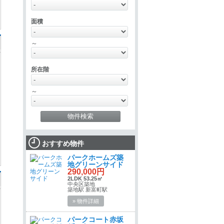
面積
～
所在階
～
おすすめ物件
パークホームズ築
地グリーンサイド
290,000円
2LDK 53.25㎡
中央区築地
築地駅 新富町駅
» 物件詳細
パークコート赤坂