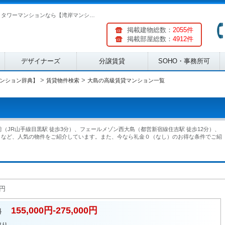
大島の高級賃貸マンション一覧|湾岸エリアの分譲賃貸・タワーマンションなら【湾岸マンション辞典】
掲載建物総数：
2055件
掲載部屋総数：
4912件
デザイナーズ
分譲賃貸
SOHO・事務所可
>
>
ンション辞典】
賃貸物件検索
大島の高級賃貸マンション一覧
（JR山手線目黒駅 徒歩3分）、フェールメゾン西大島（都営新宿線住吉駅 徒歩12分）、
）など、人気の物件をご紹介しています。また、今なら礼金０（なし）のお得な条件でご紹
0円
155,000円-275,000円
料