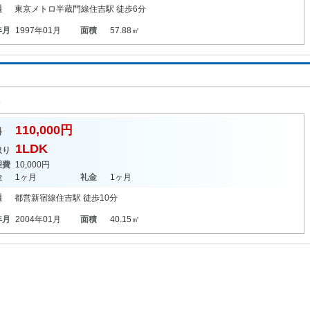
通
東京メトロ半蔵門線
住吉駅
徒歩6分
年月
1997年01月
面積
57.88㎡
K
110,000円
料
1LDK
取り
理費
10,000円
金
1ヶ月
礼金
1ヶ月
通
都営新宿線
住吉駅
徒歩10分
年月
2004年01月
面積
40.15㎡