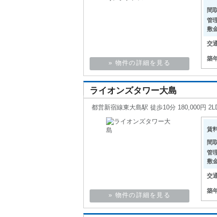
間
管
敷
交
築
» 物件の詳細を見る
ライオンズタワー大島
都営新宿線東大島駅 徒歩10分 180,000円 2L
賃
間
管
敷
交
築
» 物件の詳細を見る