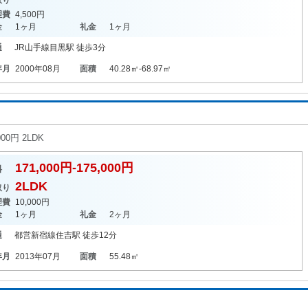
取り
理費
4,500円
金
1ヶ月
礼金
1ヶ月
通
JR山手線
目黒駅
徒歩3分
年月
2000年08月
面積
40.28㎡-68.97㎡
00円 2LDK
171,000円-175,000円
料
2LDK
取り
理費
10,000円
金
1ヶ月
礼金
2ヶ月
通
都営新宿線
住吉駅
徒歩12分
年月
2013年07月
面積
55.48㎡