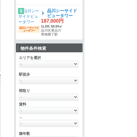
品川シーサイド
5
ビュータワー
187,000円
1LDK 58.94㎡
品川シーサイドビ
品川区東品川
ュータワー
青物横丁駅
物件条件検索
エリアを選択
駅徒歩
間取り
賃料
～
築年数