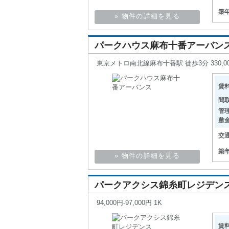
築
» 物件の詳細を見る
パークハウス麻布十番アーバン
東京メトロ南北線麻布十番駅 徒歩3分 330,000円-
賃
間
管
敷
交
築
» 物件の詳細を見る
パークアクシス錦糸町レジデン
94,000円-97,000円 1K
賃