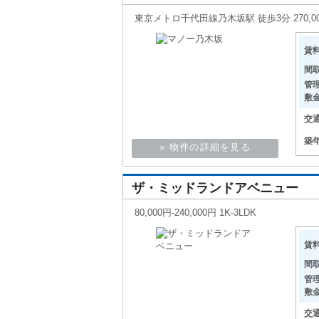
東京メトロ千代田線乃木坂駅 徒歩3分 270,000
賃
間
管
敷
交
築
» 物件の詳細を見る
ザ・ミッドランドアベニュー
80,000円-240,000円 1K-3LDK
賃
間
管
敷
交