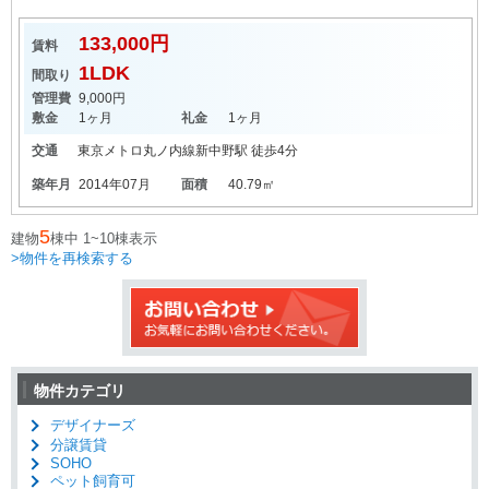
133,000円
賃料
1LDK
間取り
管理費
9,000円
敷金
1ヶ月
礼金
1ヶ月
交通
東京メトロ丸ノ内線
新中野駅
徒歩4分
築年月
2014年07月
面積
40.79㎡
5
建物
棟中 1~10棟表示
>物件を再検索する
物件カテゴリ
デザイナーズ
分譲賃貸
SOHO
ペット飼育可