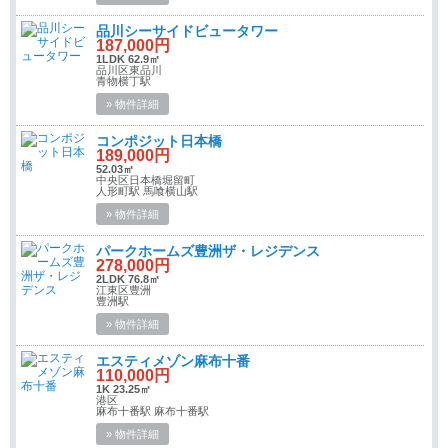
品川シーサイドビュータワー
187,000円
1LDK 62.9㎡
品川区東品川
青物横丁駅
» 物件詳細
コンポジット日本橋
189,000円
52.03㎡
中央区日本橋堀留町
人形町駅 馬喰横山駅
» 物件詳細
パークホームズ豊洲ザ・レジデンス
278,000円
2LDK 76.8㎡
江東区豊洲
豊洲駅
» 物件詳細
エスティメゾン麻布十番
110,000円
1K 23.25㎡
港区
麻布十番駅 麻布十番駅
» 物件詳細