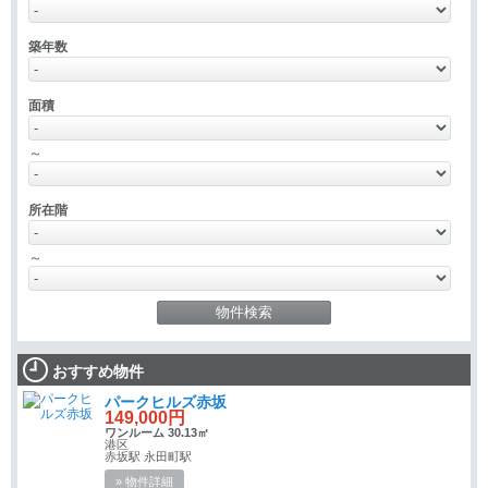
築年数
面積
～
所在階
～
おすすめ物件
パークヒルズ赤坂
149,000円
ワンルーム 30.13㎡
港区
赤坂駅 永田町駅
» 物件詳細