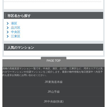
市区名から探す
港区
品川区
中央区
江東区
人気のマンション
PAGE TOP
扇橋の高級賃貸マンション一覧です。中央区、港区、品川区、江東区など、湾岸エリアで人気
のタワーマンションや分譲マンションをご紹介します。最新の物件情報を毎日更新中！内見予
約も是非お気軽にお問い合わせください。
JR東海道本線
JR山手線
JR中央線(快速)