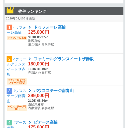
物件ランキング
2026年08月09日 更新
ドゥフォーレ高輪
1
325,000円
3LDK 85.97㎡
ドゥフォーレ高輪
港区高輪
泉岳寺駅 泉岳寺駅
ファミールグランスイートザ赤坂
2
180,000円
1LDK 41.19㎡
赤坂駅 永田町駅
ファミールグラン
スイートザ赤坂
バウスステージ南青山
3
399,000円
2LDK 68.84㎡
港区東麻布
バウスステージ南
表参道駅 表参道駅
青山
ピアース高輪
4
175,000円