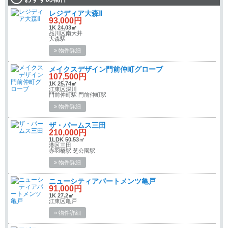
レジディア大森Ⅱ
93,000円
1K 24.03㎡
品川区南大井
大森駅
» 物件詳細
メイクスデザイン門前仲町グローブ
107,500円
1K 25.74㎡
江東区深川
門前仲町駅 門前仲町駅
» 物件詳細
ザ・パームス三田
210,000円
1LDK 50.53㎡
港区三田
赤羽橋駅 芝公園駅
» 物件詳細
ニューシティアパートメンツ亀戸
91,000円
1K 27.2㎡
江東区亀戸
» 物件詳細