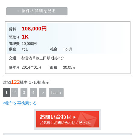
» 物件の詳細を見る
108,000円
賃料
1K
間取り
管理費
10,000円
敷金
なし
礼金
1ヶ月
交通
都営浅草線
三田駅
徒歩6分
築年月
2014年01月
面積
30.05㎡
122
建物
棟中 1~10棟表示
1
2
3
4
>
Last ›
>物件を再検索する