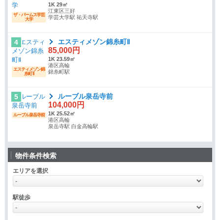
1K 29㎡
江東区三好
ザ・パームス学芸
学芸大学駅 祐天寺駅
大学
エスティメゾン錦糸町Ⅱ
4
85,000円
1K 23.59㎡
港区高輪
エスティメゾン錦
錦糸町駅
糸町Ⅱ
ルーブル泉岳寺前
5
104,000円
1K 25.52㎡
ルーブル泉岳寺前
港区高輪
泉岳寺駅 白金高輪駅
物件条件検索
エリアを選択
駅徒歩