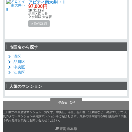
アビティ南大井Ⅰ・Ⅱ
97,000円
1K 31.12㎡
品川区南大井
立会川駅 大森駅
» 物件詳細
市区名から探す
港区
品川区
中央区
江東区
人気のマンション
PAGE TOP
三田駅の高級賃貸マンション一覧です。中央区、港区、品川区、江東区など、湾岸エリアで人
気のタワーマンションや分譲マンションをご紹介します。最新の物件情報を毎日更新中！内見
予約も是非お気軽にお問い合わせください。
JR東海道本線