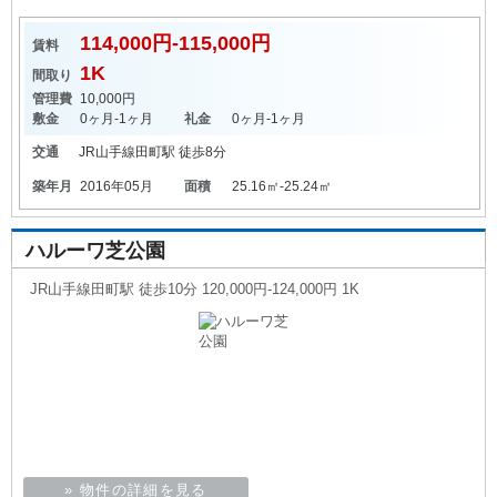
114,000円-115,000円
賃料
1K
間取り
管理費
10,000円
敷金
0ヶ月-1ヶ月
礼金
0ヶ月-1ヶ月
交通
JR山手線
田町駅
徒歩8分
築年月
2016年05月
面積
25.16㎡-25.24㎡
ハルーワ芝公園
JR山手線田町駅 徒歩10分 120,000円-124,000円 1K
» 物件の詳細を見る