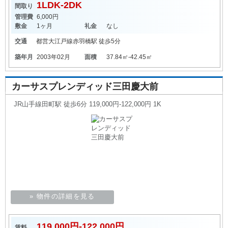
1LDK-2DK
間取り
管理費
6,000円
敷金
1ヶ月
礼金
なし
交通
都営大江戸線
赤羽橋駅
徒歩5分
築年月
2003年02月
面積
37.84㎡-42.45㎡
カーサスプレンディッド三田慶大前
JR山手線田町駅 徒歩6分 119,000円-122,000円 1K
» 物件の詳細を見る
119,000円-122,000円
賃料