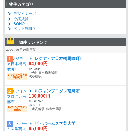
物件カテゴリ
デザイナーズ
分譲賃貸
SOHO
ペット飼育可
物件ランキング
2026年08月10日 更新
レジディア日本橋馬喰町Ⅱ
1
94,000円
1K 25㎡
中央区日本橋馬喰町
レジディア日本橋
浅草橋駅
馬喰町Ⅱ
ルフォンプログレ南麻布
2
130,000円
1K 28.3㎡
港区三田
ルフォンプログレ
白金高輪駅 麻布十番駅
南麻布
ザ・パームス学芸大学
3
95,000円