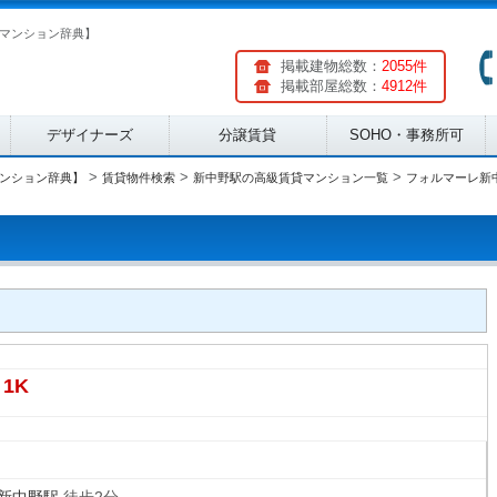
マンション辞典】
掲載建物総数：
2055件
掲載部屋総数：
4912件
デザイナーズ
分譲賃貸
SOHO・事務所可
>
>
>
ンション辞典】
賃貸物件検索
新中野駅の高級賃貸マンション一覧
フォルマーレ新
1K