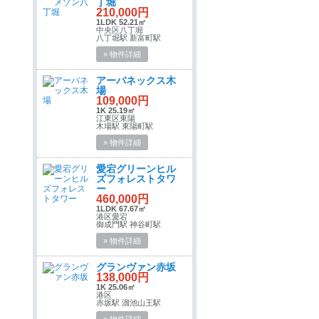
丁堀
210,000円
1LDK 52.21㎡
中央区八丁堀
八丁堀駅 新富町駅
» 物件詳細
アーバネックス木
場
109,000円
1K 25.19㎡
江東区東陽
木場駅 東陽町駅
» 物件詳細
愛宕グリーンヒル
ズフォレストタワ
ー
460,000円
1LDK 67.67㎡
港区愛宕
御成門駅 神谷町駅
» 物件詳細
グランヴァン赤坂
138,000円
1K 25.06㎡
港区
赤坂駅 溜池山王駅
» 物件詳細