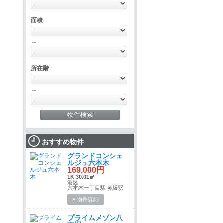
面積
～
所在階
～
おすすめ物件
グランドコンシェ
ルジュ六本木
169,000円
1K 30.01㎡
港区
六本木一丁目駅 赤坂駅
» 物件詳細
プライムメゾン八