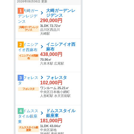
2026年08月06日 更新
大崎ガーデンレ
1
ジデンス
290,000円
3LDK 72.72㎡
大崎ガーデンレジ
品川区西品川
デンス
大崎駅
イニシアイオ西
2
麻布
438,000円
イニシアイオ西麻
布
70.96㎡
六本木駅 広尾駅
フォレスタ
3
102,000円
ワンルーム 25.21㎡
フォレスタ
中央区日本橋小網町
人形町駅 水天宮前駅
ドムススタイル
4
銀座東
181,000円
1LDK 43.04㎡
ドムススタイル銀
中央区築地
座東
築地駅 東銀座駅