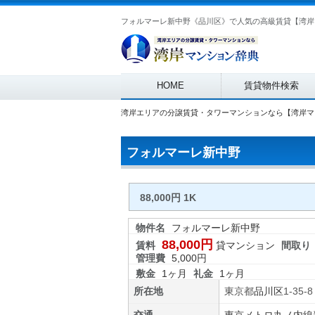
フォルマーレ新中野《品川区》で人気の高級賃貸【湾岸
Main menu
HOME
賃貸物件検索
湾岸エリアの分譲賃貸・タワーマンションなら【湾岸マ
フォルマーレ新中野
88,000円 1K
物件名
フォルマーレ新中野
88,000円
賃料
貸マンション
間取り
管理費
5,000円
敷金
1ヶ月
礼金
1ヶ月
所在地
東京都
品川区
1-35-8