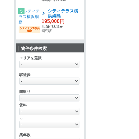
シティテラス横
5
浜綱島
195,000円
4LDK 78.11㎡
シティテラス横浜
綱島駅
綱島
物件条件検索
エリアを選択
駅徒歩
間取り
賃料
～
築年数