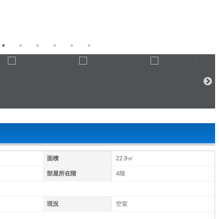
面積
22.9㎡
部屋所在階
4階
現況
空室