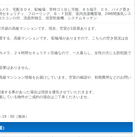
カメラ、宅配ＢＯＸ、駐輪場、常時ゴミ出し可能、ＢＳ端子、ＣＳ、バイク置き
時間セキュリティ、フローリング、Ｂ・Ｔ別室、室内洗濯機置場、24時間換気シス
ガスコンロ付、洗面所独立、浴室乾燥機、システムキッチン
02月築の高級マンションです。現在、空室が1部屋あります。
に位置する、高級マンションです。 駐輪場がありますので、こちらの空き状況は合
カメラ、２４時間セキュリティ完備なので、一人暮らし、女性の方にも防犯面で
必要はありません。
高級マンション情報をお届けしています。空室の確認や、初期費用などのお問い
相違する事があった場合は現状を優先させていただきます。
載している物件がご成約の場合はご了承くださいませ。
0～19：00（無休）
屋）