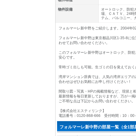
物件特徴
物件設備
オートロック、防犯
場、ＣＡＴＶ、24
テム、バルコニー、
フォルマーレ新中野をご紹介します。2004年
フォルマーレ新中野は東京都品川区1-35-8
わせてお問い合わせください。
このフォルマーレ新中野はオートロック、防犯
安心です。
常時ゴミ出しも可能。生ゴミの日を覚えておく
湾岸マンション辞典では、人気の湾岸エリアの
合わせはぜひお気軽にお申し付けください！
間取り図・写真・HPの掲載情報など、現状と
最新情報を毎日更新しておりますが、万が一掲
ご不明な点は下記からお問い合わせください。
【株式会社エスティリンク】
電話番号：0120-868-666 受付時間：10：0
フォルマーレ新中野の部屋一覧（全1部