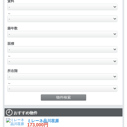
賃料
～
築年数
面積
～
所在階
～
おすすめ物件
ミレーネ品川荏原
173,000円