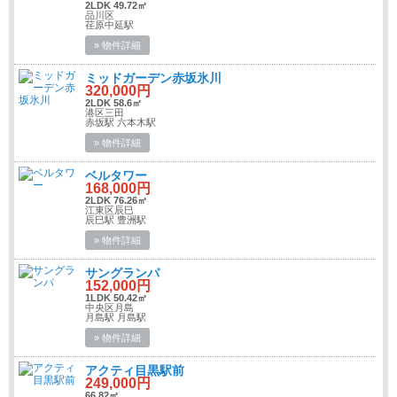
2LDK 49.72㎡
品川区
荏原中延駅
» 物件詳細
ミッドガーデン赤坂氷川
320,000円
2LDK 58.6㎡
港区三田
赤坂駅 六本木駅
» 物件詳細
ベルタワー
168,000円
2LDK 76.26㎡
江東区辰巳
辰巳駅 豊洲駅
» 物件詳細
サングランパ
152,000円
1LDK 50.42㎡
中央区月島
月島駅 月島駅
» 物件詳細
アクティ目黒駅前
249,000円
66.82㎡