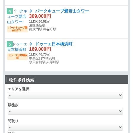
パークキューブ愛宕山タワー
4
309,000円
1LDK 60.92㎡
港区西新橋
パークキューブ愛
御成門駅 神谷町駅
宕山タワー
ドゥーエ日本橋浜町
5
169,000円
1LDK 40.73㎡
ドゥーエ日本橋浜
町
中央区日本橋浜町
水天宮前駅 人形町駅
物件条件検索
エリアを選択
駅徒歩
間取り