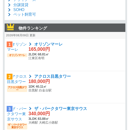
分譲賃貸
SOHO
ペット飼育可
物件ランキング
2026年08月09日 更新
オリゾンマーレ
1
165,000円
2LDK 68.81㎡
オリゾンマーレ
江東区有明
アクロス目黒タワー
2
180,000円
1DK 40.11㎡
アクロス目黒タワ
ー
目黒駅 白金台駅
ザ・パークタワー東京サウス
3
340,000円
3LDK 83.88㎡
大崎駅 大崎広小路駅
ザ・パークタワー
東京サウス