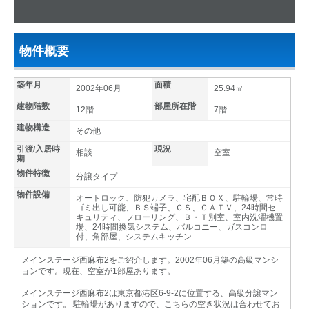
物件概要
築年月
面積
2002年06月
25.94㎡
建物階数
部屋所在階
12階
7階
建物構造
その他
引渡/入居時
現況
相談
空室
期
物件特徴
分譲タイプ
物件設備
オートロック、防犯カメラ、宅配ＢＯＸ、駐輪場、常時
ゴミ出し可能、ＢＳ端子、ＣＳ、ＣＡＴＶ、24時間セ
キュリティ、フローリング、Ｂ・Ｔ別室、室内洗濯機置
場、24時間換気システム、バルコニー、ガスコンロ
付、角部屋、システムキッチン
メインステージ西麻布2をご紹介します。2002年06月築の高級マンシ
ョンです。現在、空室が1部屋あります。
メインステージ西麻布2は東京都港区6-9-2に位置する、高級分譲マン
ションです。 駐輪場がありますので、こちらの空き状況は合わせてお