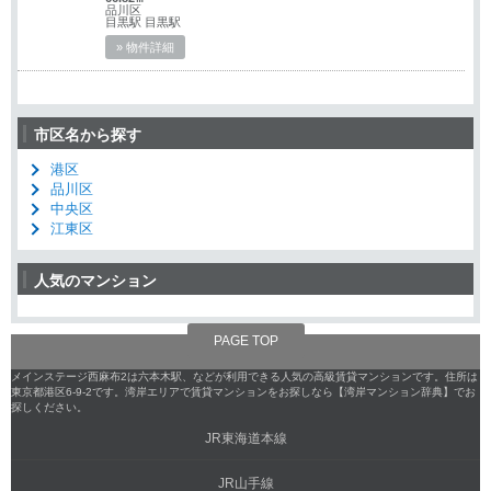
品川区
目黒駅 目黒駅
» 物件詳細
市区名から探す
港区
品川区
中央区
江東区
人気のマンション
PAGE TOP
メインステージ西麻布2は六本木駅、などが利用できる人気の高級賃貸マンションです。住所は
東京都港区6-9-2です。湾岸エリアで賃貸マンションをお探しなら【湾岸マンション辞典】でお
探しください。
JR東海道本線
JR山手線