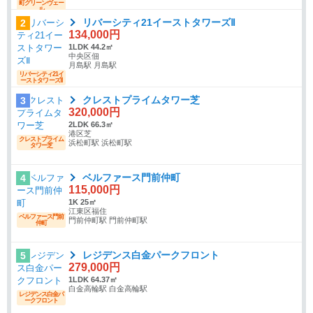
町グリーンヴェー
ル
リバーシティ21イーストタワーズⅡ
2
134,000円
1LDK 44.2㎡
中央区佃
月島駅 月島駅
リバーシティ21イ
ーストタワーズⅡ
クレストプライムタワー芝
3
320,000円
2LDK 66.3㎡
港区芝
クレストプライム
浜松町駅 浜松町駅
タワー芝
ベルファース門前仲町
4
115,000円
1K 25㎡
江東区福住
ベルファース門前
門前仲町駅 門前仲町駅
仲町
レジデンス白金パークフロント
5
279,000円
1LDK 64.37㎡
白金高輪駅 白金高輪駅
レジデンス白金パ
ークフロント