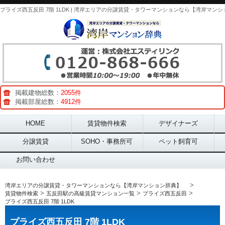
掲載建物総数：
2055件
掲載部屋総数：
4912件
Main menu
HOME
賃貸物件検索
デザイナーズ
分譲賃貸
SOHO・事務所可
ペット飼育可
お問い合わせ
>
湾岸エリアの分譲賃貸・タワーマンションなら【湾岸マンション辞典】
>
>
>
賃貸物件検索
五反田駅の高級賃貸マンション一覧
プライズ西五反田
プライズ西五反田 7階 1LDK
プライズ西五反田 7階 1LDK