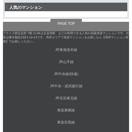
人気のマンション
PAGE TOP
プライズ西五反田 7階 1LDKは五反田駅、などが利用できる人気の高級賃貸マンションです。住
所は東京都品川区3-19-23です。湾岸エリアで賃貸マンションをお探しなら【湾岸マンション辞
典】でお探しください。
JR東海道本線
JR山手線
JR中央線(快速)
JR中央・総武緩行線
JR京浜東北線
東急東横線
東急目黒線