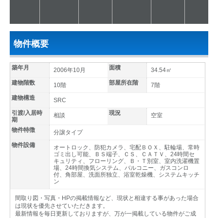
物件概要
築年月
面積
2006年10月
34.54㎡
建物階数
部屋所在階
10階
7階
建物構造
SRC
引渡/入居時
現況
相談
空室
期
物件特徴
分譲タイプ
物件設備
オートロック、防犯カメラ、宅配ＢＯＸ、駐輪場、常時
ゴミ出し可能、ＢＳ端子、ＣＳ、ＣＡＴＶ、24時間セ
キュリティ、フローリング、Ｂ・Ｔ別室、室内洗濯機置
場、24時間換気システム、バルコニー、ガスコンロ
付、角部屋、洗面所独立、浴室乾燥機、システムキッチ
ン
間取り図・写真・HPの掲載情報など、現状と相違する事があった場合
は現状を優先させていただきます。
最新情報を毎日更新しておりますが、万が一掲載している物件がご成