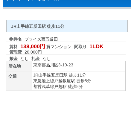
JR山手線五反田駅 徒歩11分
物件名
プライズ西五反田
138,000円
1LDK
賃料
貸マンション
間取り
管理費
20,000円
敷金
なし
礼金
なし
東京都
品川区
3-19-23
所在地
JR山手線
五反田駅
徒歩11分
交通
東急池上線
戸越銀座駅
徒歩8分
都営浅草線
戸越駅
徒歩8分