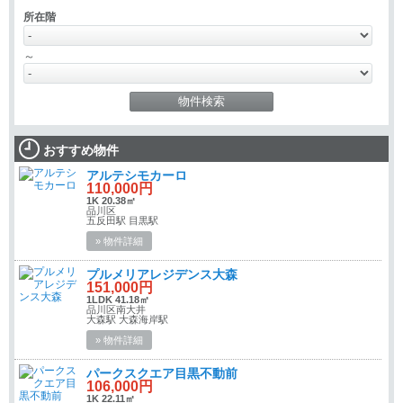
所在階
～
おすすめ物件
アルテシモカーロ
110,000円
1K 20.38㎡
品川区
五反田駅 目黒駅
» 物件詳細
プルメリアレジデンス大森
151,000円
1LDK 41.18㎡
品川区南大井
大森駅 大森海岸駅
» 物件詳細
パークスクエア目黒不動前
106,000円
1K 22.11㎡