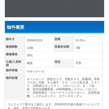
物件概要
築年月
面積
2008年03月
41.05㎡
建物階数
部屋所在階
12階
7階
建物構造
SRC
引渡/入居時
現況
相談
空室
期
物件特徴
デザイナーズ
物件設備
オートロック、防犯カメラ、宅配ＢＯＸ、駐輪場、常時
ゴミ出し可能、ＢＳ端子、ＣＳ、バイク置き場、ＣＡＴ
Ｖ、24時間セキュリティ、フローリング、Ｂ・Ｔ別
室、室内洗濯機置場、24時間換気システム、バルコニ
ー、洗面所独立、ウォークインクローゼット、浴室乾燥
機、システムキッチン、カウンタキッチン
コンフォリア新川をご紹介します。2008年03月築の高級マンションで
す。現在、空室が1部屋あります。