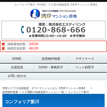
コンフォリア新川《中央区》で人気の高級賃貸【湾岸マンション辞典】
掲載建物総数：
2055件
掲載部屋総数：
4912件
Main menu
HOME
賃貸物件検索
デザイナーズ
分譲賃貸
SOHO・事務所可
ペット飼育可
お問い合わせ
>
湾岸エリアの分譲賃貸・タワーマンションなら【湾岸マンション辞典】
>
>
賃貸物件検索
八丁堀駅の高級賃貸マンション一覧
コンフォリア新川
コンフォリア新川