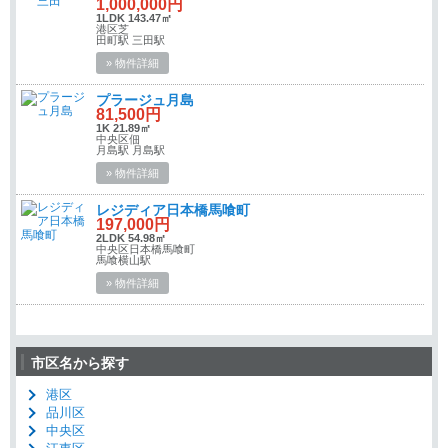
1,000,000円
1LDK 143.47㎡
港区芝
田町駅 三田駅
» 物件詳細
プラージュ月島
81,500円
1K 21.89㎡
中央区佃
月島駅 月島駅
» 物件詳細
レジディア日本橋馬喰町
197,000円
2LDK 54.98㎡
中央区日本橋馬喰町
馬喰横山駅
» 物件詳細
市区名から探す
港区
品川区
中央区