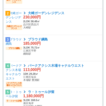
泉ガーデンレジデ
ンス
大崎ガーデンレジデンス
2
230,000円
2LDK 58.48㎡
品川区西品川
大崎ガーデンレジ
大崎駅
デンス
プラウド綱島
3
185,000円
3LDK 75.72㎡
プラウド綱島
江東区平野
綱島駅
パークアクシス木場キャナルウエスト
4
113,000円
1DK 29.28㎡
江東区塩浜
木場駅 豊洲駅
パークアクシス木
場キャナルウエス
ト
ラ・トゥール汐留
5
1,180,000円
3LDK 168.5㎡
ラ・トゥール汐留
港区海岸