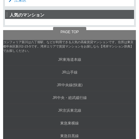
江東区
人気のマンション
PAGE TOP
コンフォリア新川は八丁堀駅、などが利用できる人気の高級賃貸マンションです。住所は東京
都中央区新川2-15-5です。湾岸エリアで賃貸マンションをお探しなら【湾岸マンション辞典】
でお探しください。
JR東海道本線
JR山手線
JR中央線(快速)
JR中央・総武緩行線
JR京浜東北線
東急東横線
東急目黒線