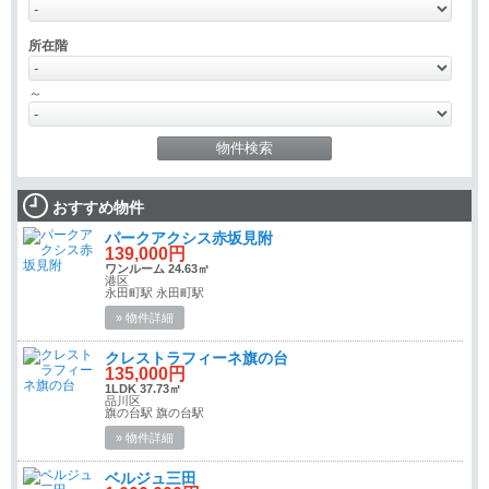
所在階
～
おすすめ物件
パークアクシス赤坂見附
139,000円
ワンルーム 24.63㎡
港区
永田町駅 永田町駅
» 物件詳細
クレストラフィーネ旗の台
135,000円
1LDK 37.73㎡
品川区
旗の台駅 旗の台駅
» 物件詳細
ベルジュ三田