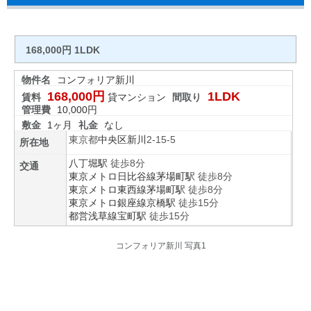
168,000円 1LDK
物件名
コンフォリア新川
168,000円
1LDK
賃料
貸マンション
間取り
管理費
10,000円
敷金
1ヶ月
礼金
なし
東京都
中央区
新川
2-15-5
所在地
八丁堀駅
徒歩8分
交通
東京メトロ日比谷線
茅場町駅
徒歩8分
東京メトロ東西線
茅場町駅
徒歩8分
東京メトロ銀座線
京橋駅
徒歩15分
都営浅草線
宝町駅
徒歩15分