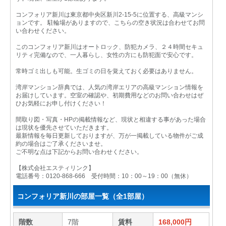
コンフォリア新川は東京都中央区新川2-15-5に位置する、高級マンシ
ョンです。 駐輪場がありますので、こちらの空き状況は合わせてお問
い合わせください。
このコンフォリア新川はオートロック、防犯カメラ、２４時間セキュ
リティ完備なので、一人暮らし、女性の方にも防犯面で安心です。
常時ゴミ出しも可能。生ゴミの日を覚えておく必要はありません。
湾岸マンション辞典では、人気の湾岸エリアの高級マンション情報を
お届けしています。空室の確認や、初期費用などのお問い合わせはぜ
ひお気軽にお申し付けください！
間取り図・写真・HPの掲載情報など、現状と相違する事があった場合
は現状を優先させていただきます。
最新情報を毎日更新しておりますが、万が一掲載している物件がご成
約の場合はご了承くださいませ。
ご不明な点は下記からお問い合わせください。
【株式会社エスティリンク】
電話番号：0120-868-666 受付時間：10：00～19：00（無休）
コンフォリア新川の部屋一覧（全1部屋）
階数
7階
賃料
168,000円