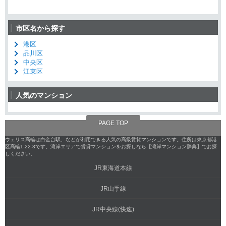
市区名から探す
港区
品川区
中央区
江東区
人気のマンション
PAGE TOP
ウェリス高輪は白金台駅、などが利用できる人気の高級賃貸マンションです。住所は東京都港
区高輪1-22-3です。湾岸エリアで賃貸マンションをお探しなら【湾岸マンション辞典】でお探
しください。
JR東海道本線
JR山手線
JR中央線(快速)