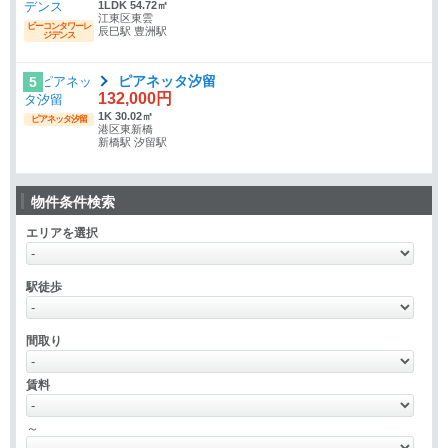
1LDK 54.72㎡
江東区東雲
ビーコンタワーレ
辰巳駅 豊洲駅
ジデンス
ピアネッタ汐留
5
132,000円
1K 30.02㎡
ピアネッタ汐留
港区東新橋
新橋駅 汐留駅
物件条件検索
エリアを選択
駅徒歩
間取り
賃料
～