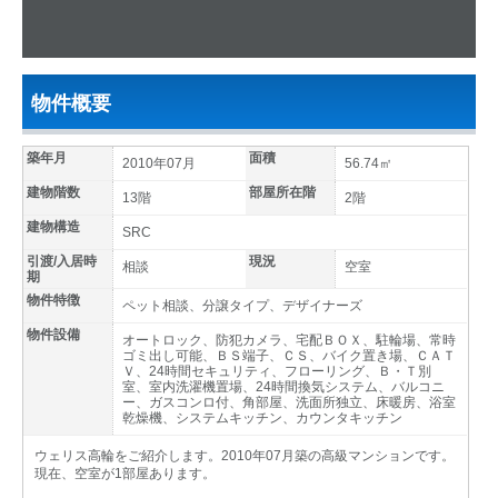
物件概要
築年月
面積
2010年07月
56.74㎡
建物階数
部屋所在階
13階
2階
建物構造
SRC
引渡/入居時
現況
相談
空室
期
物件特徴
ペット相談、分譲タイプ、デザイナーズ
物件設備
オートロック、防犯カメラ、宅配ＢＯＸ、駐輪場、常時
ゴミ出し可能、ＢＳ端子、ＣＳ、バイク置き場、ＣＡＴ
Ｖ、24時間セキュリティ、フローリング、Ｂ・Ｔ別
室、室内洗濯機置場、24時間換気システム、バルコニ
ー、ガスコンロ付、角部屋、洗面所独立、床暖房、浴室
乾燥機、システムキッチン、カウンタキッチン
ウェリス高輪をご紹介します。2010年07月築の高級マンションです。
現在、空室が1部屋あります。