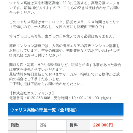
ウェリス高輪は東京都港区高輪1-22-3に位置する、高級分譲マンショ
ンです。 駐輪場がありますので、こちらの空き状況は合わせてお問い
合わせください。
このウェリス高輪はオートロック、防犯カメラ、２４時間セキュリテ
ィ完備なので、一人暮らし、女性の方にも防犯面で安心です。
常時ゴミ出しも可能。生ゴミの日を覚えておく必要はありません。
湾岸マンション辞典では、人気の湾岸エリアの高級マンション情報を
お届けしています。空室の確認や、初期費用などのお問い合わせはぜ
ひお気軽にお申し付けください！
間取り図・写真・HPの掲載情報など、現状と相違する事があった場合
は現状を優先させていただきます。
最新情報を毎日更新しておりますが、万が一掲載している物件がご成
約の場合はご了承くださいませ。
ご不明な点は下記からお問い合わせください。
【株式会社エスティリンク】
電話番号：0120-868-666 受付時間：10：00～19：00（無休）
ウェリス高輪の部屋一覧（全1部屋）
階数
2階
賃料
220,000円