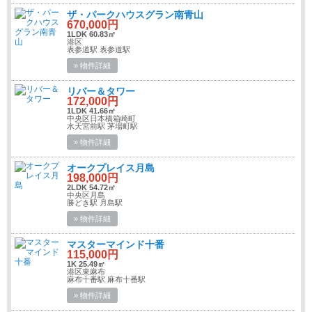
ザ・パークハウスグラン南青山
670,000円
1LDK 60.83㎡
港区
表参道駅 表参道駅
» 物件詳細
リバー＆タワー
172,000円
1LDK 41.66㎡
中央区日本橋箱崎町
水天宮前駅 茅場町駅
» 物件詳細
オークプレイス月島
198,000円
2LDK 54.72㎡
中央区月島
勝どき駅 月島駅
» 物件詳細
マスターマインド十番
115,000円
1K 25.49㎡
港区東麻布
麻布十番駅 麻布十番駅
» 物件詳細