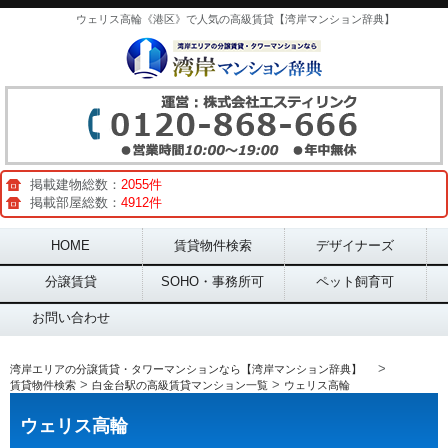
ウェリス高輪《港区》で人気の高級賃貸【湾岸マンション辞典】
掲載建物総数：
2055件
掲載部屋総数：
4912件
Main menu
HOME
賃貸物件検索
デザイナーズ
分譲賃貸
SOHO・事務所可
ペット飼育可
お問い合わせ
>
湾岸エリアの分譲賃貸・タワーマンションなら【湾岸マンション辞典】
>
>
賃貸物件検索
白金台駅の高級賃貸マンション一覧
ウェリス高輪
ウェリス高輪