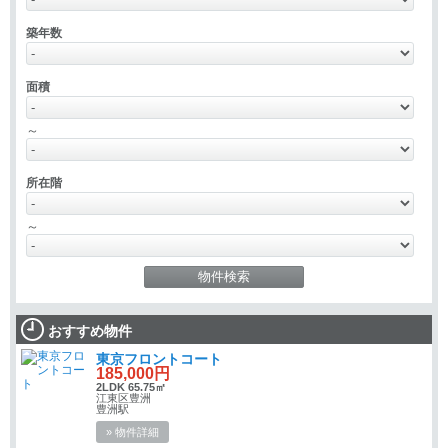
築年数
面積
～
所在階
～
おすすめ物件
東京フロントコート
185,000円
2LDK 65.75㎡
江東区豊洲
豊洲駅
» 物件詳細