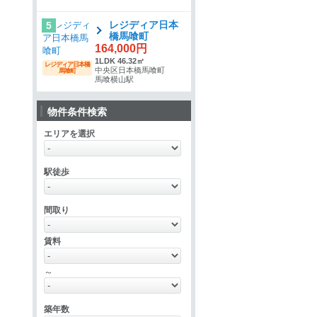
レジディア日本
5
橋馬喰町
164,000円
1LDK 46.32㎡
レジディア日本橋
中央区日本橋馬喰町
馬喰町
馬喰横山駅
物件条件検索
エリアを選択
駅徒歩
間取り
賃料
～
築年数