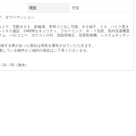
現況
空室
プ、タワーマンション
カメラ、宅配ＢＯＸ、駐輪場、常時ゴミ出し可能、ＢＳ端子、ＣＳ、バイク置き
ットネス施設、24時間セキュリティ、フローリング、Ｂ・Ｔ別室、室内洗濯機置
ステム、バルコニー、ガスコンロ付、洗面所独立、浴室乾燥機、システムキッチン
相違する事があった場合は現状を優先させていただきます。
載している物件がご成約の場合はご了承くださいませ。
0～19：00（無休）