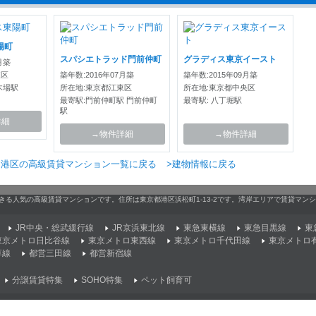
陽町
スパシエトラッド門前仲町
グラディス東京イースト
月築
東区
築年数:2016年07月築
築年数:2015年09月築
木場駅
所在地:東京都江東区
所在地:東京都中央区
最寄駅:門前仲町駅 門前仲町
最寄駅: 八丁堀駅
駅
詳細
→物件詳細
→物件詳細
>港区の高級賃貸マンション一覧に戻る
>建物情報に戻る
用できる人気の高級賃貸マンションです。住所は東京都港区浜松町1-13-2です。湾岸エリアで賃貸マ
JR中央・総武緩行線
JR京浜東北線
東急東横線
東急目黒線
東
東京メトロ日比谷線
東京メトロ東西線
東京メトロ千代田線
東京メトロ
草線
都営三田線
都営新宿線
分譲賃貸特集
SOHO特集
ペット飼育可