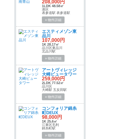
208,000円
1LDK 48.58㎡
港区
表参道駅 表参道駅
» 物件詳細
エスティメゾン東
品川
107,000円
1K 28.17㎡
品川区東品川
北品川駅
» 物件詳細
アートヴィレッジ
大崎ビュータワー
259,000円
2LDK 77.52㎡
品川区
大崎駅 五反田駅
» 物件詳細
コンフォリア錦糸
町DEUX
98,000円
1K 25.6㎡
江東区毛利
錦糸町駅
» 物件詳細