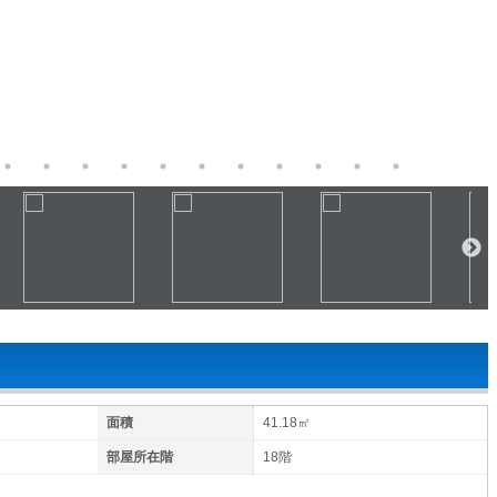
面積
41.18㎡
部屋所在階
18階