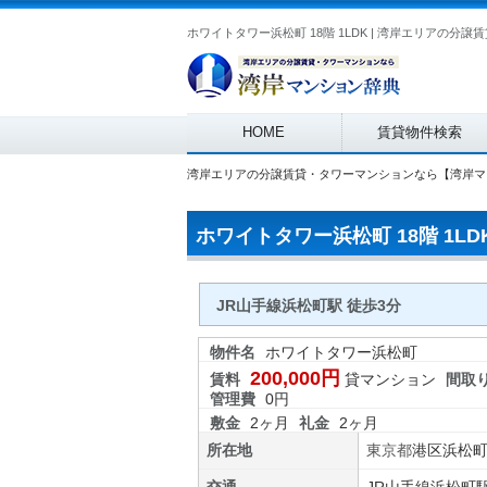
Main menu
HOME
賃貸物件検索
湾岸エリアの分譲賃貸・タワーマンションなら【湾岸マ
ホワイトタワー浜松町 18階 1LD
JR山手線浜松町駅 徒歩3分
物件名
ホワイトタワー浜松町
200,000円
賃料
貸マンション
間取
管理費
0円
敷金
2ヶ月
礼金
2ヶ月
所在地
東京都
港区
浜松