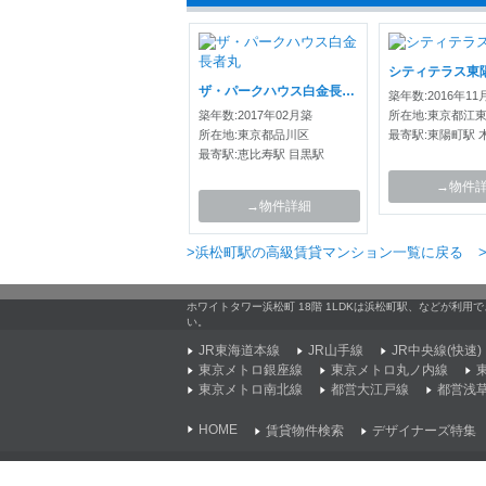
シティテラス東
ザ・パークハウス白金長者丸
築年数:2016年11
築年数:2017年02月築
所在地:東京都江
所在地:東京都品川区
最寄駅:東陽町駅 
最寄駅:恵比寿駅 目黒駅
→物件
→物件詳細
>浜松町駅の高級賃貸マンション一覧に戻る
ホワイトタワー浜松町 18階 1LDKは浜松町駅、などが利
い。
JR東海道本線
JR山手線
JR中央線(快速)
東京メトロ銀座線
東京メトロ丸ノ内線
東京メトロ南北線
都営大江戸線
都営浅
HOME
賃貸物件検索
デザイナーズ特集