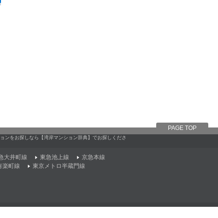
PAGE TOP
ンションをお探しなら【湾岸マンション辞典】でお探しくださ
急大井町線
東急池上線
京急本線
有楽町線
東京メトロ半蔵門線