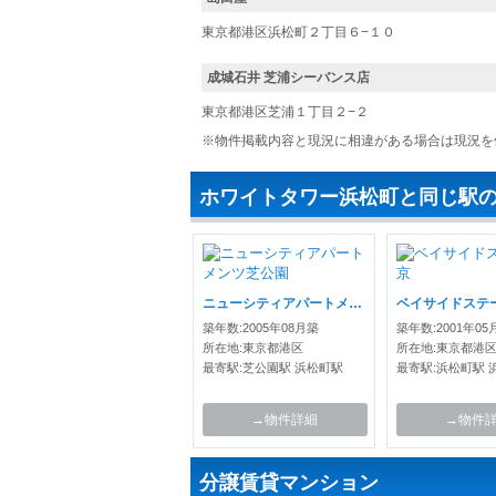
東京都港区浜松町２丁目６−１０
成城石井 芝浦シーバンス店
東京都港区芝浦１丁目２−２
※物件掲載内容と現況に相違がある場合は現況を
ホワイトタワー浜松町と同じ駅
ニューシティアパートメンツ芝公園
ベイサイドステ
築年数:2005年08月築
築年数:2001年05
所在地:東京都港区
所在地:東京都港
最寄駅:芝公園駅 浜松町駅
最寄駅:浜松町駅 
→物件詳細
→物件
分譲賃貸マンション