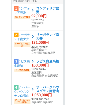
2026年08月08日 更新
コンフォリア豊
1
洲
92,000円
コンフォリア豊洲
1K 23.87㎡
江東区枝川
豊洲駅
リーガランド南
2
大井
131,000円
リーガランド南大
井
2LDK 46.96㎡
品川区南大井
立会川駅 大森海岸駅
ラピス白金高輪
3
160,000円
1LDK 38.5㎡
ラピス白金高輪
港区三田
白金高輪駅 白金高輪駅
ザ・パークハウ
4
スグラン南青山
1,050,000円
3LDK 100.35㎡
ザ・パークハウス
表参道駅 表参道駅
グラン南青山