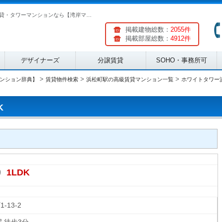
ホワイトタワー浜松町 18階 1LDK | 湾岸エリアの分譲賃貸・タワーマンションなら【湾岸マンション辞典】(ID:174752)
掲載建物総数：
2055件
掲載部屋総数：
4912件
デザイナーズ
分譲賃貸
SOHO・事務所可
>
>
>
ンション辞典】
賃貸物件検索
浜松町駅の高級賃貸マンション一覧
ホワイトタワー
K
1LDK
り
町
1-13-2