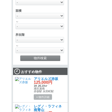
面積
～
所在階
～
おすすめ物件
アリエルズ赤坂
125,000円
1K 26.19㎡
港区港南
赤坂駅 永田町駅
» 物件詳細
レグノ・ラフィネ
南青山