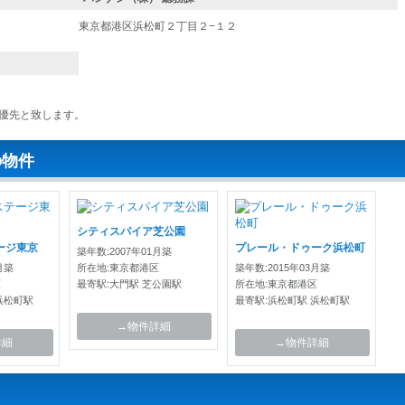
東京都港区浜松町２丁目２−１２
優先と致します。
の物件
シティスパイア芝公園
ージ東京
プレール・ドゥーク浜松町
築年数:2007年01月築
月築
所在地:東京都港区
築年数:2015年03月築
区
最寄駅:大門駅 芝公園駅
所在地:東京都港区
浜松町駅
最寄駅:浜松町駅 浜松町駅
→物件詳細
詳細
→物件詳細