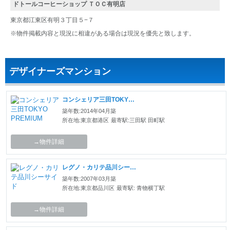
ドトールコーヒーショップ ＴＯＣ有明店
東京都江東区有明３丁目５−７
※物件掲載内容と現況に相違がある場合は現況を優先と致します。
デザイナーズマンション
コンシェリア三田TOKYO PREMIUM
築年数:2014年04月築
所在地:東京都港区
最寄駅:三田駅 田町駅
→物件詳細
レグノ・カリテ品川シーサイド
築年数:2007年03月築
所在地:東京都品川区
最寄駅: 青物横丁駅
→物件詳細