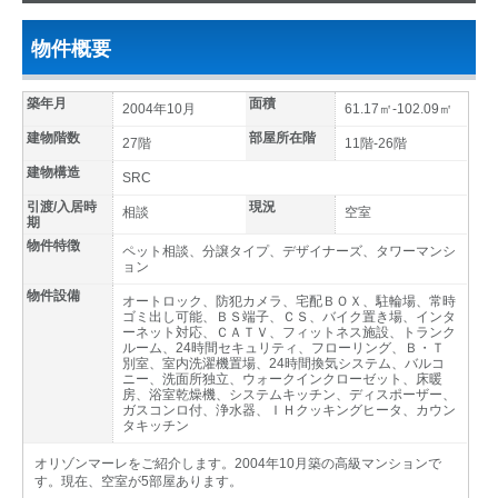
物件概要
築年月
面積
2004年10月
61.17㎡-102.09㎡
建物階数
部屋所在階
27階
11階-26階
建物構造
SRC
引渡/入居時
現況
相談
空室
期
物件特徴
ペット相談、分譲タイプ、デザイナーズ、タワーマンシ
ョン
物件設備
オートロック、防犯カメラ、宅配ＢＯＸ、駐輪場、常時
ゴミ出し可能、ＢＳ端子、ＣＳ、バイク置き場、インタ
ーネット対応、ＣＡＴＶ、フィットネス施設、トランク
ルーム、24時間セキュリティ、フローリング、Ｂ・Ｔ
別室、室内洗濯機置場、24時間換気システム、バルコ
ニー、洗面所独立、ウォークインクローゼット、床暖
房、浴室乾燥機、システムキッチン、ディスポーザー、
ガスコンロ付、浄水器、ＩＨクッキングヒータ、カウン
タキッチン
オリゾンマーレをご紹介します。2004年10月築の高級マンションで
す。現在、空室が5部屋あります。