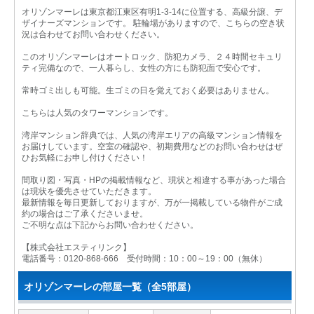
オリゾンマーレは東京都江東区有明1-3-14に位置する、高級分譲、デ
ザイナーズマンションです。 駐輪場がありますので、こちらの空き状
況は合わせてお問い合わせください。
このオリゾンマーレはオートロック、防犯カメラ、２４時間セキュリ
ティ完備なので、一人暮らし、女性の方にも防犯面で安心です。
常時ゴミ出しも可能。生ゴミの日を覚えておく必要はありません。
こちらは人気のタワーマンションです。
湾岸マンション辞典では、人気の湾岸エリアの高級マンション情報を
お届けしています。空室の確認や、初期費用などのお問い合わせはぜ
ひお気軽にお申し付けください！
間取り図・写真・HPの掲載情報など、現状と相違する事があった場合
は現状を優先させていただきます。
最新情報を毎日更新しておりますが、万が一掲載している物件がご成
約の場合はご了承くださいませ。
ご不明な点は下記からお問い合わせください。
【株式会社エスティリンク】
電話番号：0120-868-666 受付時間：10：00～19：00（無休）
オリゾンマーレの部屋一覧（全5部屋）