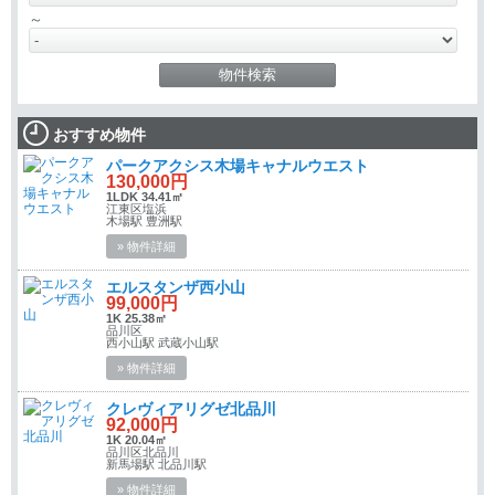
～
おすすめ物件
パークアクシス木場キャナルウエスト
130,000円
1LDK 34.41㎡
江東区塩浜
木場駅 豊洲駅
» 物件詳細
エルスタンザ西小山
99,000円
1K 25.38㎡
品川区
西小山駅 武蔵小山駅
» 物件詳細
クレヴィアリグゼ北品川
92,000円
1K 20.04㎡
品川区北品川
新馬場駅 北品川駅
» 物件詳細