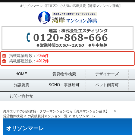
オリゾンマーレ《江東区》で人気の高級賃貸【湾岸マンション辞典】
掲載建物総数：
2055件
掲載部屋総数：
4912件
Main menu
HOME
賃貸物件検索
デザイナーズ
分譲賃貸
SOHO・事務所可
ペット飼育可
お問い合わせ
>
湾岸エリアの分譲賃貸・タワーマンションなら【湾岸マンション辞典】
>
>
賃貸物件検索
の高級賃貸マンション一覧
オリゾンマーレ
オリゾンマーレ