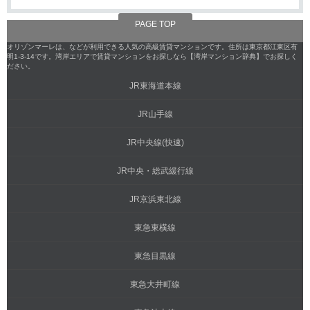
PAGE TOP
オリゾンマーレは、などが利用できる人気の高級賃貸マンションです。住所は東京都江東区有
明1-3-14です。湾岸エリアで賃貸マンションをお探しなら【湾岸マンション辞典】でお探しく
ださい。
JR東海道本線
JR山手線
JR中央線(快速)
JR中央・総武緩行線
JR京浜東北線
東急東横線
東急目黒線
東急大井町線