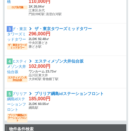
110,000円
1K 26.04㎡
ログ永代橋
江東区永代
門前仲町駅 清澄白河駅
ザ・東京タワーズミッドタワー
3
296,000円
2LDK 92.48㎡
中央区勝どき
ザ・東京タワーズ
勝どき駅
ミッドタワー
エスティメゾン大井仙台坂
4
102,000円
ワンルーム 23.73㎡
品川区東大井
エスティメゾン大
大井町駅 青物横丁駅
井仙台坂
ブリリア綱島idステーションフロント
5
185,000円
2LDK 60.55㎡
綱島駅
ブリリア綱島idス
テーションフロン
ト
物件条件検索