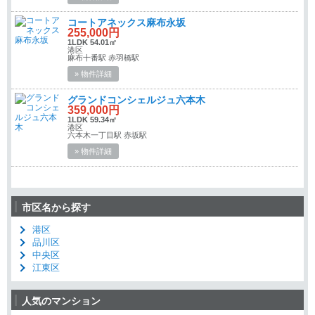
コートアネックス麻布永坂
255,000円
1LDK 54.01㎡
港区
麻布十番駅 赤羽橋駅
» 物件詳細
グランドコンシェルジュ六本木
359,000円
1LDK 59.34㎡
港区
六本木一丁目駅 赤坂駅
» 物件詳細
市区名から探す
港区
品川区
中央区
江東区
人気のマンション