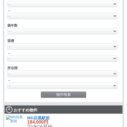
～
築年数
面積
～
所在階
～
おすすめ物件
MG目黒駅前
184,000円
ワンルーム 37.1㎡