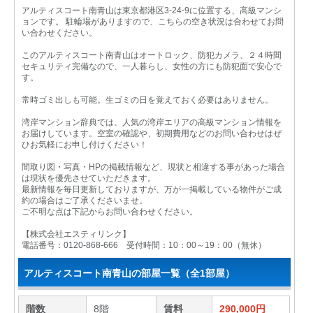
アルティスコート南青山は東京都港区3-24-9に位置する、高級マンシ
ョンです。 駐輪場がありますので、こちらの空き状況は合わせてお問
い合わせください。
このアルティスコート南青山はオートロック、防犯カメラ、２４時間
セキュリティ完備なので、一人暮らし、女性の方にも防犯面で安心で
す。
常時ゴミ出しも可能。生ゴミの日を覚えておく必要はありません。
湾岸マンション辞典では、人気の湾岸エリアの高級マンション情報を
お届けしています。空室の確認や、初期費用などのお問い合わせはぜ
ひお気軽にお申し付けください！
間取り図・写真・HPの掲載情報など、現状と相違する事があった場合
は現状を優先させていただきます。
最新情報を毎日更新しておりますが、万が一掲載している物件がご成
約の場合はご了承くださいませ。
ご不明な点は下記からお問い合わせください。
【株式会社エスティリンク】
電話番号：0120-868-666 受付時間：10：00～19：00（無休）
アルティスコート南青山の部屋一覧（全1部屋）
階数
8階
賃料
290,000円