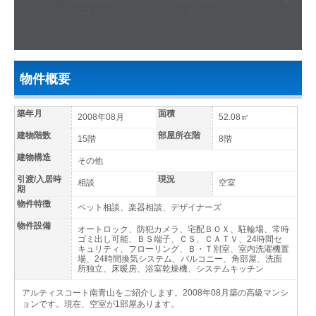
物件概要
築年月
面積
2008年08月
52.08㎡
建物階数
部屋所在階
15階
8階
建物構造
その他
引渡/入居時
現況
相談
空室
期
物件特徴
ペット相談、楽器相談、デザイナーズ
物件設備
オートロック、防犯カメラ、宅配ＢＯＸ、駐輪場、常時
ゴミ出し可能、ＢＳ端子、ＣＳ、ＣＡＴＶ、24時間セ
キュリティ、フローリング、Ｂ・Ｔ別室、室内洗濯機置
場、24時間換気システム、バルコニー、角部屋、洗面
所独立、床暖房、浴室乾燥機、システムキッチン
アルティスコート南青山をご紹介します。2008年08月築の高級マンシ
ョンです。現在、空室が1部屋あります。