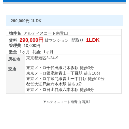
290,000円 1LDK
物件名
アルティスコート南青山
290,000円
1LDK
賃料
貸マンション
間取り
管理費
10,000円
敷金
1ヶ月
礼金
1ヶ月
東京都
港区
3-24-9
所在地
東京メトロ千代田線
乃木坂駅
徒歩3分
交通
東京メトロ銀座線
青山一丁目駅
徒歩10分
東京メトロ半蔵門線
青山一丁目駅
徒歩10分
都営大江戸線
六本木駅
徒歩9分
東京メトロ日比谷線
六本木駅
徒歩9分