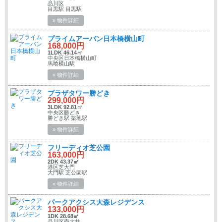
品川区
目黒駅 目黒駅
» 物件詳細
プライムアーバン日本橋横山町
168,000円
1LDK 46.14㎡
中央区日本橋横山町
馬喰横山駅
» 物件詳細
プラザタワー勝どき
299,000円
3LDK 92.81㎡
中央区勝どき
勝どき駅 築地駅
» 物件詳細
フリーディオ芝公園
163,000円
2DK 43.37㎡
港区芝大門
大門駅 芝公園駅
» 物件詳細
パークアクシス大森レジデンス
133,000円
1DK 28.68㎡
品川区南大井