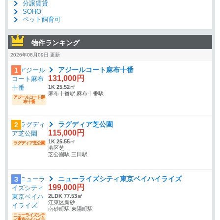
分譲賃貸
SOHO
ペット飼育可
物件ランキング
2026年08月09日 更新
アジールコート麻布十番
1
131,000円
1K 25.52㎡
麻布十番駅 麻布十番駅
アジールコート麻
布十番
ラグディア芝公園
2
115,000円
1K 25.55㎡
ラグディア芝公園
港区芝
芝公園駅 三田駅
ニューライズシティ東京ベイハイライズ
3
199,000円
2LDK 77.53㎡
江東区新砂
南砂町駅 東陽町駅
ニューライズシテ
ィ東京ベイハイラ