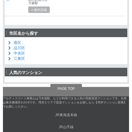
大森駅
» 物件詳細
市区名から探す
港区
品川区
中央区
江東区
人気のマンション
PAGE TOP
アルティスコート南青山は乃木坂駅、などが利用できる人気の高級賃貸マンションです。住所
は東京都港区3-24-9です。湾岸エリアで賃貸マンションをお探しなら【湾岸マンション辞典】
でお探しください。
JR東海道本線
JR山手線