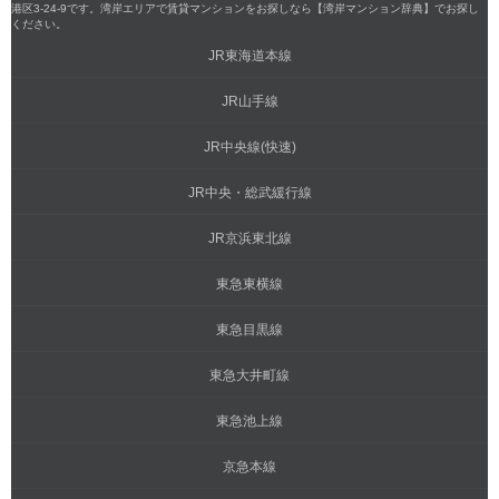
港区3-24-9です。湾岸エリアで賃貸マンションをお探しなら【湾岸マンション辞典】でお探し
ください。
JR東海道本線
JR山手線
JR中央線(快速)
JR中央・総武緩行線
JR京浜東北線
東急東横線
東急目黒線
東急大井町線
東急池上線
京急本線