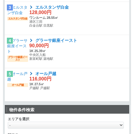
エルスタンザ白金
3
128,000円
ワンルーム 28.55㎡
エルスタンザ白金
港区三田
白金台駅 目黒駅
グラーサ銀座イースト
4
90,000円
1K 25.39㎡
中央区入船
グラーサ銀座イー
新富町駅 築地駅
スト
オール戸越
5
116,000円
1K 27.5㎡
オール戸越
戸越駅 戸越駅
物件条件検索
エリアを選択