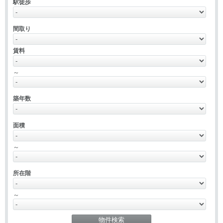
駅徒歩
間取り
賃料
～
築年数
面積
～
所在階
～