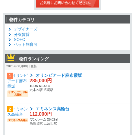
物件カテゴリ
デザイナーズ
分譲賃貸
SOHO
ペット飼育可
物件ランキング
2026年08月08日 更新
オリンピアード麻布霞坂
1
285,000円
1LDK 61.43㎡
六本木駅 広尾駅
オリンピアード麻
布霞坂
エミネンス高輪台
2
112,000円
ワンルーム 25.02㎡
エミネンス高輪台
高輪台駅 五反田駅