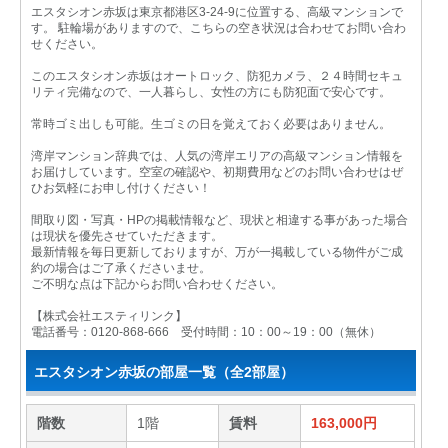
エスタシオン赤坂は東京都港区3-24-9に位置する、高級マンションで
す。 駐輪場がありますので、こちらの空き状況は合わせてお問い合わ
せください。
このエスタシオン赤坂はオートロック、防犯カメラ、２４時間セキュ
リティ完備なので、一人暮らし、女性の方にも防犯面で安心です。
常時ゴミ出しも可能。生ゴミの日を覚えておく必要はありません。
湾岸マンション辞典では、人気の湾岸エリアの高級マンション情報を
お届けしています。空室の確認や、初期費用などのお問い合わせはぜ
ひお気軽にお申し付けください！
間取り図・写真・HPの掲載情報など、現状と相違する事があった場合
は現状を優先させていただきます。
最新情報を毎日更新しておりますが、万が一掲載している物件がご成
約の場合はご了承くださいませ。
ご不明な点は下記からお問い合わせください。
【株式会社エスティリンク】
電話番号：0120-868-666 受付時間：10：00～19：00（無休）
エスタシオン赤坂の部屋一覧（全2部屋）
階数
1階
賃料
163,000円