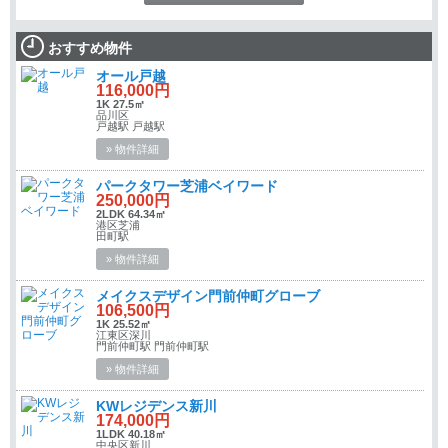
おすすめ物件
オール戸越
116,000円
1K 27.5㎡
品川区
戸越駅 戸越駅
» 物件詳細
パークタワー芝浦ベイワード
250,000円
2LDK 64.34㎡
港区芝浦
田町駅
» 物件詳細
メイクスデザイン門前仲町グローブ
106,500円
1K 25.52㎡
江東区深川
門前仲町駅 門前仲町駅
» 物件詳細
KWレジデンス新川
174,000円
1LDK 40.18㎡
中央区新川