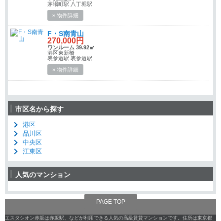
茅場町駅 八丁堀駅
» 物件詳細
F・S南青山
270,000円
ワンルーム 39.92㎡
港区東新橋
表参道駅 表参道駅
» 物件詳細
市区名から探す
港区
品川区
中央区
江東区
人気のマンション
PAGE TOP
エスタシオン赤坂は赤坂駅、などが利用できる人気の高級賃貸マンションです。住所は東京都