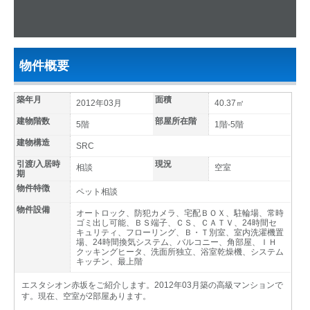
物件概要
築年月
面積
2012年03月
40.37㎡
建物階数
部屋所在階
5階
1階-5階
建物構造
SRC
引渡/入居時
現況
相談
空室
期
物件特徴
ペット相談
物件設備
オートロック、防犯カメラ、宅配ＢＯＸ、駐輪場、常時
ゴミ出し可能、ＢＳ端子、ＣＳ、ＣＡＴＶ、24時間セ
キュリティ、フローリング、Ｂ・Ｔ別室、室内洗濯機置
場、24時間換気システム、バルコニー、角部屋、ＩＨ
クッキングヒータ、洗面所独立、浴室乾燥機、システム
キッチン、最上階
エスタシオン赤坂をご紹介します。2012年03月築の高級マンションで
す。現在、空室が2部屋あります。