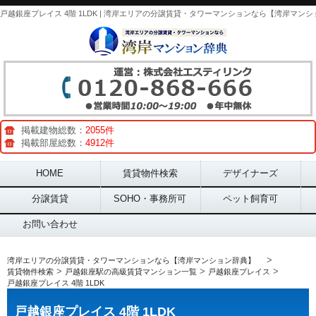
掲載建物総数：
2055件
掲載部屋総数：
4912件
Main menu
HOME
賃貸物件検索
デザイナーズ
分譲賃貸
SOHO・事務所可
ペット飼育可
お問い合わせ
>
湾岸エリアの分譲賃貸・タワーマンションなら【湾岸マンション辞典】
>
>
>
賃貸物件検索
戸越銀座駅の高級賃貸マンション一覧
戸越銀座プレイス
戸越銀座プレイス 4階 1LDK
戸越銀座プレイス 4階 1LDK