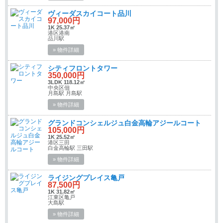
ヴィーダスカイコート品川
97,000円
1K 25.37㎡
港区港南
品川駅
» 物件詳細
シティフロントタワー
350,000円
3LDK 118.12㎡
中央区佃
月島駅 月島駅
» 物件詳細
グランドコンシェルジュ白金高輪アジールコート
105,000円
1K 25.52㎡
港区三田
白金高輪駅 三田駅
» 物件詳細
ライジングプレイス亀戸
87,500円
1K 31.82㎡
江東区亀戸
大島駅
» 物件詳細