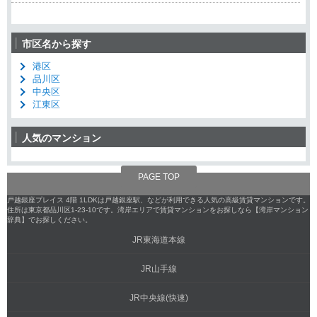
市区名から探す
港区
品川区
中央区
江東区
人気のマンション
PAGE TOP
戸越銀座プレイス 4階 1LDKは戸越銀座駅、などが利用できる人気の高級賃貸マンションです。
住所は東京都品川区1-23-10です。湾岸エリアで賃貸マンションをお探しなら【湾岸マンション
辞典】でお探しください。
JR東海道本線
JR山手線
JR中央線(快速)