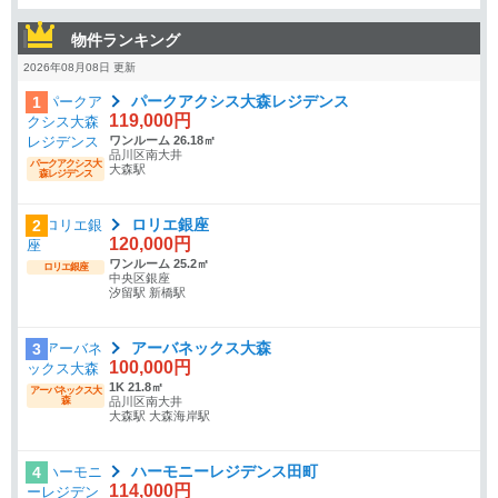
物件ランキング
2026年08月08日 更新
パークアクシス大森レジデンス
1
119,000円
ワンルーム 26.18㎡
品川区南大井
パークアクシス大
大森駅
森レジデンス
ロリエ銀座
2
120,000円
ワンルーム 25.2㎡
ロリエ銀座
中央区銀座
汐留駅 新橋駅
アーバネックス大森
3
100,000円
1K 21.8㎡
アーバネックス大
森
品川区南大井
大森駅 大森海岸駅
ハーモニーレジデンス田町
4
114,000円