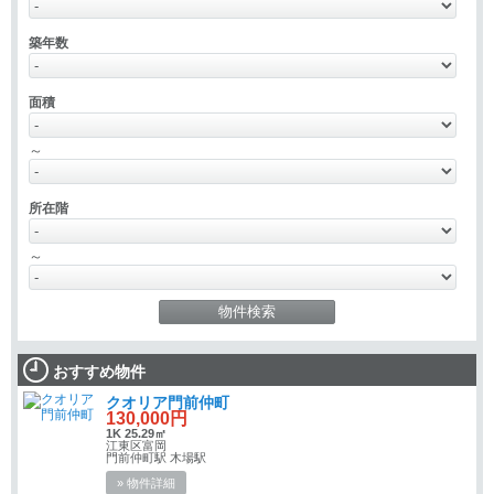
築年数
面積
～
所在階
～
おすすめ物件
クオリア門前仲町
130,000円
1K 25.29㎡
江東区富岡
門前仲町駅 木場駅
» 物件詳細