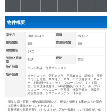
物件概要
築年月
面積
2008年04月
35.18㎡
建物階数
部屋所在階
5階
4階
建物構造
SRC
引渡/入居時
現況
相談
空室
期
物件特徴
ペット相談、低層マンション
物件設備
オートロック、防犯カメラ、宅配ＢＯＸ、駐輪場、常時
ゴミ出し可能、ＢＳ端子、ＣＳ、バイク置き場、ＣＡＴ
Ｖ、24時間セキュリティ、フローリング、Ｂ・Ｔ別
室、室内洗濯機置場、24時間換気システム、ルーフバ
ルコニー、バルコニー、角部屋、洗面所独立、床暖房、
浴室乾燥機、システムキッチン、浄水器
間取り図・写真・HPの掲載情報など、現状と相違する事があった場合
は現状を優先させていただきます。
最新情報を毎日更新しておりますが、万が一掲載している物件がご成