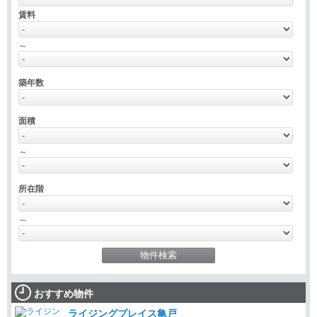
賃料
～
築年数
面積
～
所在階
～
おすすめ物件
ライジングプレイス亀戸