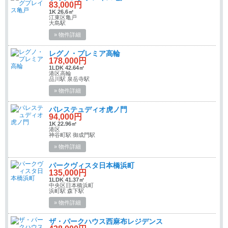
83,000円
1K 26.6㎡
江東区亀戸
大島駅
» 物件詳細
レグノ・プレミア高輪
178,000円
1LDK 42.64㎡
港区高輪
品川駅 泉岳寺駅
» 物件詳細
パレステュディオ虎ノ門
94,000円
1K 22.96㎡
港区
神谷町駅 御成門駅
» 物件詳細
パークヴィスタ日本橋浜町
135,000円
1LDK 41.37㎡
中央区日本橋浜町
浜町駅 森下駅
» 物件詳細
ザ・パークハウス西麻布レジデンス