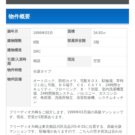
物件概要
築年月
面積
1999年03月
34.83㎡
建物階数
部屋所在階
8階
2階
建物構造
SRC
引渡/入居時
現況
相談
空室
期
物件特徴
分譲タイプ
物件設備
オートロック、防犯カメラ、宅配ＢＯＸ、駐輪場、常時
ゴミ出し可能、ＢＳ端子、ＣＳ、ＣＡＴＶ、24時間セ
キュリティ、フローリング、Ｂ・Ｔ別室、室内洗濯機置
場、24時間換気システム、バルコニー、ガスコンロ
付、角部屋、洗面所独立、浴室乾燥機、システムキッチ
ン
フリーディオ大崎をご紹介します。1999年03月築の高級マンションで
す。現在、空室が1部屋あります。
フリーディオ大崎は東京都品川区北品川5-8-33に位置する、高級分譲
マンションです。 駐輪場がありますので、こちらの空き状況は合わせ