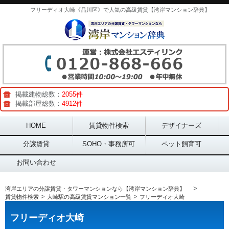
フリーディオ大崎《品川区》で人気の高級賃貸【湾岸マンション辞典】
掲載建物総数：
2055件
掲載部屋総数：
4912件
Main menu
HOME
賃貸物件検索
デザイナーズ
分譲賃貸
SOHO・事務所可
ペット飼育可
お問い合わせ
>
湾岸エリアの分譲賃貸・タワーマンションなら【湾岸マンション辞典】
>
>
賃貸物件検索
大崎駅の高級賃貸マンション一覧
フリーディオ大崎
フリーディオ大崎