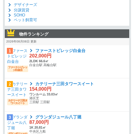
デザイナーズ
分譲賃貸
SOHO
ペット飼育可
物件ランキング
2026年08月08日 更新
ファーストビレッジ白金台
1
202,000円
2LDK 66.6㎡
白金台駅 高輪台駅
ファーストビレッ
ジ白金台
カテリーナ三田タワースイート
2
154,000円
ワンルーム 33.03㎡
港区芝
カテリーナ三田タ
三田駅 三田駅
ワースイート
グランダジュール八丁堀
3
87,000円
1K 20.81㎡
中央区入船
グランダジュール