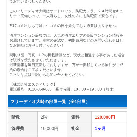
てお問い合わせください。
このフリーディオ大崎はオートロック、防犯カメラ、２４時間セキュ
リティ完備なので、一人暮らし、女性の方にも防犯面で安心です。
常時ゴミ出しも可能。生ゴミの日を覚えておく必要はありません。
湾岸マンション辞典では、人気の湾岸エリアの高級マンション情報を
お届けしています。空室の確認や、初期費用などのお問い合わせはぜ
ひお気軽にお申し付けください！
間取り図・写真・HPの掲載情報など、現状と相違する事があった場合
は現状を優先させていただきます。
最新情報を毎日更新しておりますが、万が一掲載している物件がご成
約の場合はご了承くださいませ。
ご不明な点は下記からお問い合わせください。
【株式会社エスティリンク】
電話番号：0120-868-666 受付時間：10：00～19：00（無休）
フリーディオ大崎の部屋一覧（全1部屋）
階数
2階
賃料
120,000円
管理費
10,000円
礼金
1ヶ月