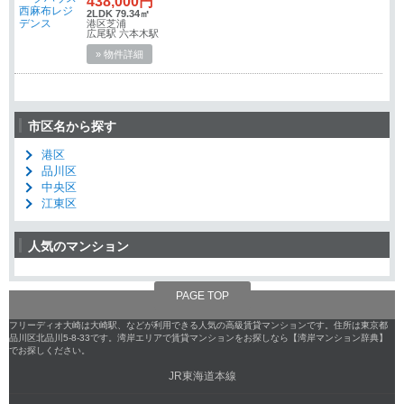
438,000円
2LDK 79.34㎡
港区芝浦
広尾駅 六本木駅
» 物件詳細
市区名から探す
港区
品川区
中央区
江東区
人気のマンション
PAGE TOP
フリーディオ大崎は大崎駅、などが利用できる人気の高級賃貸マンションです。住所は東京都
品川区北品川5-8-33です。湾岸エリアで賃貸マンションをお探しなら【湾岸マンション辞典】
でお探しください。
JR東海道本線