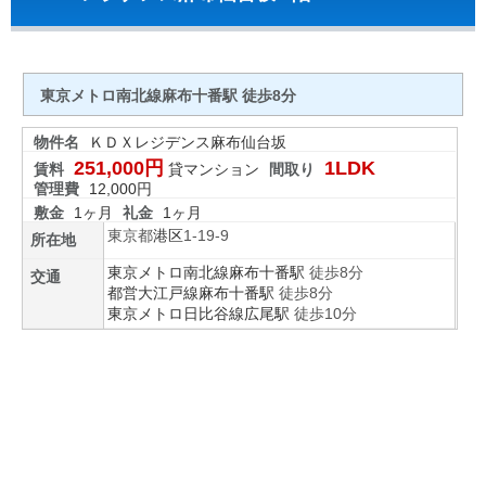
東京メトロ南北線麻布十番駅 徒歩8分
物件名
ＫＤＸレジデンス麻布仙台坂
251,000円
1LDK
賃料
貸マンション
間取り
管理費
12,000円
敷金
1ヶ月
礼金
1ヶ月
東京都
港区
1-19-9
所在地
東京メトロ南北線
麻布十番駅
徒歩8分
交通
都営大江戸線
麻布十番駅
徒歩8分
東京メトロ日比谷線
広尾駅
徒歩10分