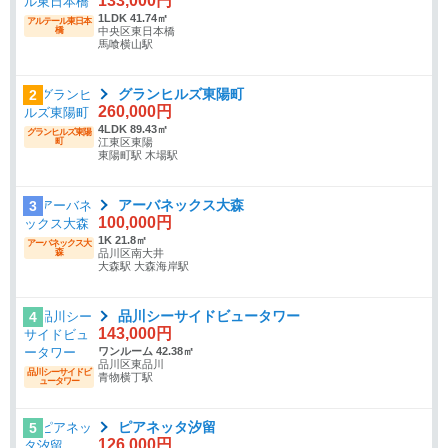
133,000円
1LDK 41.74㎡
アルテール東日本
橋
中央区東日本橋
馬喰横山駅
グランヒルズ東陽町
2
260,000円
4LDK 89.43㎡
グランヒルズ東陽
町
江東区東陽
東陽町駅 木場駅
アーバネックス大森
3
100,000円
1K 21.8㎡
アーバネックス大
森
品川区南大井
大森駅 大森海岸駅
品川シーサイドビュータワー
4
143,000円
ワンルーム 42.38㎡
品川区東品川
品川シーサイドビ
青物横丁駅
ュータワー
ピアネッタ汐留
5
126,000円