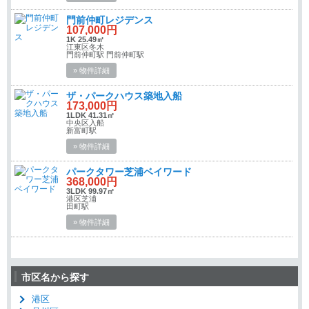
門前仲町レジデンス
107,000円
1K 25.49㎡
江東区冬木
門前仲町駅 門前仲町駅
» 物件詳細
ザ・パークハウス築地入船
173,000円
1LDK 41.31㎡
中央区入船
新富町駅
» 物件詳細
パークタワー芝浦ベイワード
368,000円
3LDK 99.97㎡
港区芝浦
田町駅
» 物件詳細
市区名から探す
港区