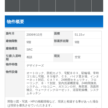
物件概要
築年月
面積
2006年10月
51.15㎡
建物階数
部屋所在階
9階
9階
建物構造
SRC
引渡/入居時
現況
相談
空室
期
物件特徴
デザイナーズ
物件設備
オートロック、防犯カメラ、宅配ＢＯＸ、駐輪場、常時
ゴミ出し可能、ＢＳ端子、ＣＳ、バイク置き場、インタ
ーネット対応、ＣＡＴＶ、24時間セキュリティ、フロ
ーリング、Ｂ・Ｔ別室、室内洗濯機置場、24時間換気
システム、バルコニー、ガスコンロ付、角部屋、洗面所
独立、ウォークインクローゼット、浴室乾燥機、システ
ムキッチン
間取り図・写真・HPの掲載情報など、現状と相違する事があった場合
は現状を優先させていただきます。