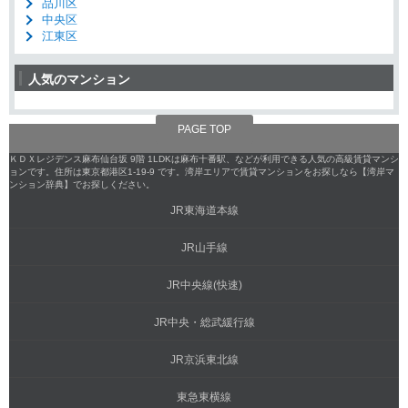
品川区
中央区
江東区
人気のマンション
PAGE TOP
ＫＤＸレジデンス麻布仙台坂 9階 1LDKは麻布十番駅、などが利用できる人気の高級賃貸マンシ
ョンです。住所は東京都港区1-19-9 です。湾岸エリアで賃貸マンションをお探しなら【湾岸マ
ンション辞典】でお探しください。
JR東海道本線
JR山手線
JR中央線(快速)
JR中央・総武緩行線
JR京浜東北線
東急東横線