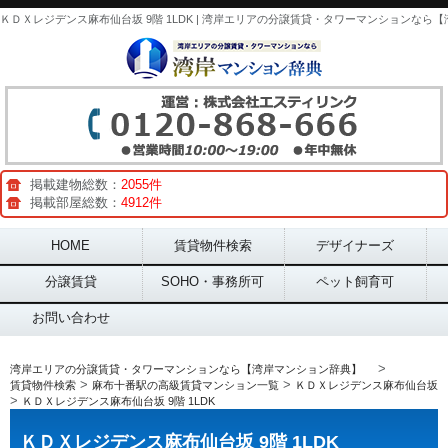
掲載建物総数：
2055件
掲載部屋総数：
4912件
Main menu
HOME
賃貸物件検索
デザイナーズ
分譲賃貸
SOHO・事務所可
ペット飼育可
お問い合わせ
>
湾岸エリアの分譲賃貸・タワーマンションなら【湾岸マンション辞典】
>
>
賃貸物件検索
麻布十番駅の高級賃貸マンション一覧
ＫＤＸレジデンス麻布仙台坂
>
ＫＤＸレジデンス麻布仙台坂 9階 1LDK
ＫＤＸレジデンス麻布仙台坂 9階 1LDK