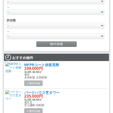
～
所在階
～
おすすめ物件
MFPRコート赤坂見附
199,000円
1LDK 42.92㎡
港区
永田町駅 永田町駅
» 物件詳細
パークハウス芝タワー
235,000円
1LDK 56.93㎡
港区芝
芝公園駅 田町駅
» 物件詳細