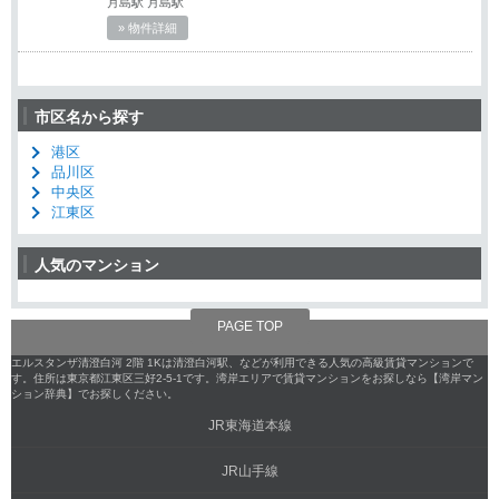
月島駅 月島駅
» 物件詳細
市区名から探す
港区
品川区
中央区
江東区
人気のマンション
PAGE TOP
エルスタンザ清澄白河 2階 1Kは清澄白河駅、などが利用できる人気の高級賃貸マンションで
す。住所は東京都江東区三好2-5-1です。湾岸エリアで賃貸マンションをお探しなら【湾岸マン
ション辞典】でお探しください。
JR東海道本線
JR山手線