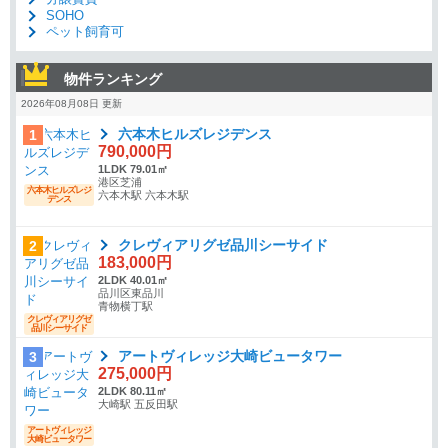
SOHO
ペット飼育可
物件ランキング
2026年08月08日 更新
六本木ヒルズレジデンス
1
790,000円
1LDK 79.01㎡
港区芝浦
六本木ヒルズレジ
六本木駅 六本木駅
デンス
クレヴィアリグゼ品川シーサイド
2
183,000円
2LDK 40.01㎡
品川区東品川
青物横丁駅
クレヴィアリグゼ
品川シーサイド
アートヴィレッジ大崎ビュータワー
3
275,000円
2LDK 80.11㎡
大崎駅 五反田駅
アートヴィレッジ
大崎ビュータワー