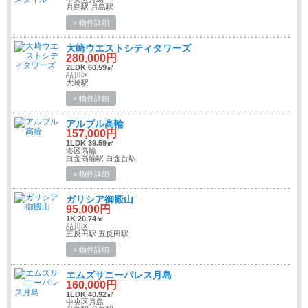
月島駅 月島駅
» 物件詳細
大崎ウエストシティタワーズ
280,000円
2LDK 60.59㎡
品川区
大崎駅
» 物件詳細
アルブル高輪
157,000円
1LDK 39.59㎡
港区高輪
白金高輪駅 白金台駅
» 物件詳細
ガリシア御殿山
95,000円
1K 20.74㎡
品川区
五反田駅 五反田駅
» 物件詳細
エムズサニーパレス月島
160,000円
1LDK 40.92㎡
中央区月島