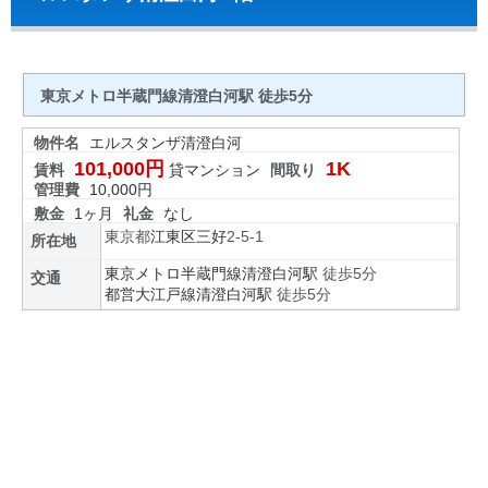
東京メトロ半蔵門線清澄白河駅 徒歩5分
物件名
エルスタンザ清澄白河
101,000円
1K
賃料
貸マンション
間取り
管理費
10,000円
敷金
1ヶ月
礼金
なし
東京都
江東区
三好
2-5-1
所在地
東京メトロ半蔵門線
清澄白河駅
徒歩5分
交通
都営大江戸線
清澄白河駅
徒歩5分