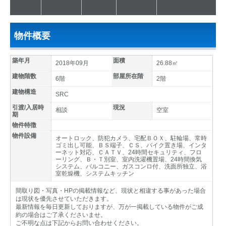
物件概要
築年月
面積
2018年09月
26.88㎡
建物階数
部屋所在階
6階
2階
建物構造
SRC
引渡/入居時
現況
相談
空室
期
物件特徴
物件設備
オートロック、防犯カメラ、宅配ＢＯＸ、駐輪場、常時
ゴミ出し可能、ＢＳ端子、ＣＳ、バイク置き場、インタ
ーネット対応、ＣＡＴＶ、24時間セキュリティ、フロ
ーリング、Ｂ・Ｔ別室、室内洗濯機置場、24時間換気
システム、バルコニー、ガスコンロ付、洗面所独立、浴
室乾燥機、システムキッチン
間取り図・写真・HPの掲載情報など、現状と相違する事があった場合
は現状を優先させていただきます。
最新情報を毎日更新しておりますが、万が一掲載している物件がご成
約の場合はご了承くださいませ。
ご不明な点は下記からお問い合わせください。