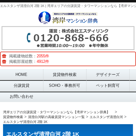
掲載建物総数：
2055件
掲載部屋総数：
4912件
Main menu
HOME
賃貸物件検索
デザイナーズ
分譲賃貸
SOHO・事務所可
ペット飼育可
お問い合わせ
>
湾岸エリアの分譲賃貸・タワーマンションなら【湾岸マンション辞典】
>
>
>
賃貸物件検索
清澄白河駅の高級賃貸マンション一覧
エルスタンザ清澄白河
エルスタンザ清澄白河 2階 1K
エルスタンザ清澄白河 2階 1K