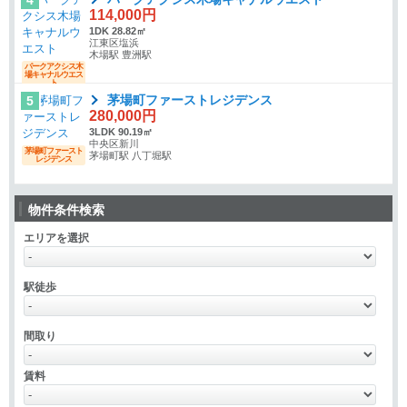
4
114,000円
1DK 28.82㎡
江東区塩浜
木場駅 豊洲駅
パークアクシス木
場キャナルウエス
ト
茅場町ファーストレジデンス
5
280,000円
3LDK 90.19㎡
中央区新川
茅場町ファースト
茅場町駅 八丁堀駅
レジデンス
物件条件検索
エリアを選択
駅徒歩
間取り
賃料