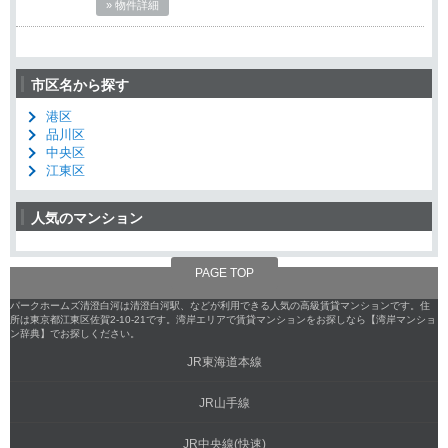
» 物件詳細
市区名から探す
港区
品川区
中央区
江東区
人気のマンション
PAGE TOP
パークホームズ清澄白河は清澄白河駅、などが利用できる人気の高級賃貸マンションです。住
所は東京都江東区佐賀2-10-21です。湾岸エリアで賃貸マンションをお探しなら【湾岸マンショ
ン辞典】でお探しください。
JR東海道本線
JR山手線
JR中央線(快速)