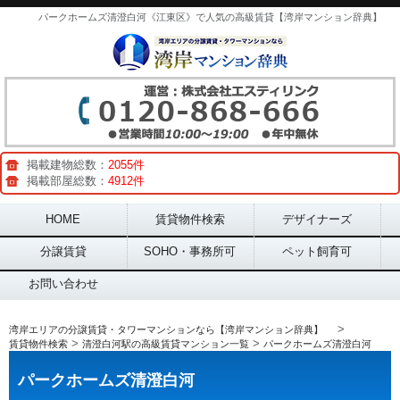
パークホームズ清澄白河《江東区》で人気の高級賃貸【湾岸マンション辞典】
掲載建物総数：
2055件
掲載部屋総数：
4912件
Main menu
HOME
賃貸物件検索
デザイナーズ
分譲賃貸
SOHO・事務所可
ペット飼育可
お問い合わせ
>
湾岸エリアの分譲賃貸・タワーマンションなら【湾岸マンション辞典】
>
>
賃貸物件検索
清澄白河駅の高級賃貸マンション一覧
パークホームズ清澄白河
パークホームズ清澄白河