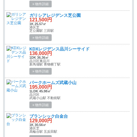
» 物件詳細
ガリシアレジデンス芝公園
121,500円
1K 25.57㎡
港区芝
芝公園駅 三田駅
» 物件詳細
KDXレジデンス品川シーサイド
136,000円
1DK 36.36㎡
品川区東品川
新馬場駅 青物横丁駅
» 物件詳細
パークホームズ武蔵小山
195,000円
1LDK 45.98㎡
品川区
武蔵小山駅 不動前駅
» 物件詳細
ブランシック白金台
129,000円
1K 30.56㎡
港区芝
高輪台駅 五反田駅