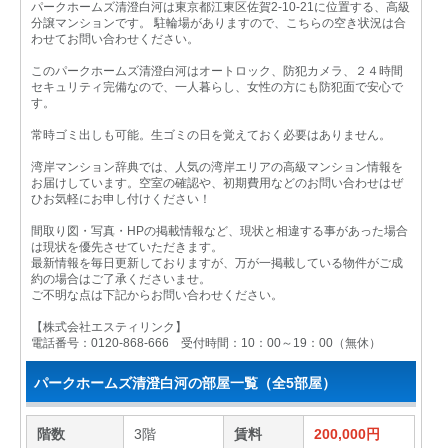
パークホームズ清澄白河は東京都江東区佐賀2-10-21に位置する、高級
分譲マンションです。 駐輪場がありますので、こちらの空き状況は合
わせてお問い合わせください。
このパークホームズ清澄白河はオートロック、防犯カメラ、２４時間
セキュリティ完備なので、一人暮らし、女性の方にも防犯面で安心で
す。
常時ゴミ出しも可能。生ゴミの日を覚えておく必要はありません。
湾岸マンション辞典では、人気の湾岸エリアの高級マンション情報を
お届けしています。空室の確認や、初期費用などのお問い合わせはぜ
ひお気軽にお申し付けください！
間取り図・写真・HPの掲載情報など、現状と相違する事があった場合
は現状を優先させていただきます。
最新情報を毎日更新しておりますが、万が一掲載している物件がご成
約の場合はご了承くださいませ。
ご不明な点は下記からお問い合わせください。
【株式会社エスティリンク】
電話番号：0120-868-666 受付時間：10：00～19：00（無休）
パークホームズ清澄白河の部屋一覧（全5部屋）
階数
3階
賃料
200,000円