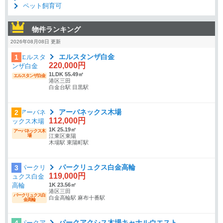
ペット飼育可
物件ランキング
2026年08月08日 更新
エルスタンザ白金
1
220,000円
1LDK 55.49㎡
エルスタンザ白金
港区三田
白金台駅 目黒駅
アーバネックス木場
2
112,000円
1K 25.19㎡
アーバネックス木
場
江東区東陽
木場駅 東陽町駅
パークリュクス白金高輪
3
119,000円
1K 23.56㎡
港区三田
パークリュクス白
白金高輪駅 麻布十番駅
金高輪
パークアクシス木場キャナルウエスト