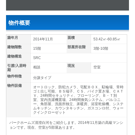
物件概要
築年月
面積
2014年11月
53.42㎡-60.85㎡
建物階数
部屋所在階
15階
3階-10階
建物構造
SRC
引渡/入居時
現況
相談
空室
期
物件特徴
分譲タイプ
物件設備
オートロック、防犯カメラ、宅配ＢＯＸ、駐輪場、常時
ゴミ出し可能、ＢＳ端子、ＣＳ、バイク置き場、ＣＡＴ
Ｖ、24時間セキュリティ、フローリング、Ｂ・Ｔ別
室、室内洗濯機置場、24時間換気システム、バルコニ
ー、角部屋、洗面所独立、床暖房、浴室乾燥機、システ
ムキッチン、カウンタキッチン、ガスコンロ付、ウォー
クインクローゼット
パークホームズ清澄白河をご紹介します。2014年11月築の高級マンシ
ョンです。現在、空室が5部屋あります。