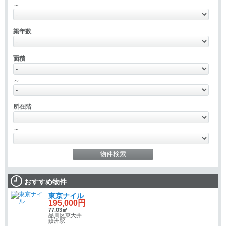
～
築年数
面積
～
所在階
～
おすすめ物件
東京ナイル
195,000円
77.03㎡
品川区東大井
鮫洲駅