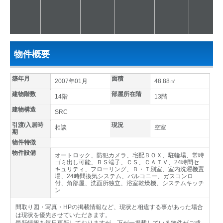
物件概要
築年月
面積
2007年01月
48.88㎡
建物階数
部屋所在階
14階
13階
建物構造
SRC
引渡/入居時
現況
相談
空室
期
物件特徴
物件設備
オートロック、防犯カメラ、宅配ＢＯＸ、駐輪場、常時
ゴミ出し可能、ＢＳ端子、ＣＳ、ＣＡＴＶ、24時間セ
キュリティ、フローリング、Ｂ・Ｔ別室、室内洗濯機置
場、24時間換気システム、バルコニー、ガスコンロ
付、角部屋、洗面所独立、浴室乾燥機、システムキッチ
ン
間取り図・写真・HPの掲載情報など、現状と相違する事があった場合
は現状を優先させていただきます。