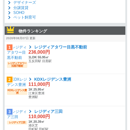
デザイナーズ
分譲賃貸
SOHO
ペット飼育可
物件ランキング
2026年08月07日 更新
レジディアタワー目黒不動前
1
236,000円
1LDK 55.95㎡
五反田駅 目黒駅
レジディアタワー
目黒不動前
KDXレジデンス豊洲
2
111,000円
1K 25.95㎡
KDXレジデンス豊
洲
江東区豊洲
豊洲駅
レジディア三田
3
110,000円
1K 20.39㎡
レジディア三田
港区芝
田町駅 田町駅