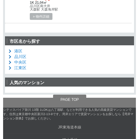
1K 21.04㎡
品川区南大井
大森駅 大森海岸駅
» 物件詳細
市区名から探す
港区
品川区
中央区
江東区
人気のマンション
PAGE TOP
シティスパイア新川 13階 1LDKは八丁堀駅、などが利用できる人気の高級賃貸マンションで
す。住所は東京都中央区新川2-13-9です。湾岸エリアで賃貸マンションをお探しなら【湾岸マ
ンション辞典】でお探しください。
JR東海道本線