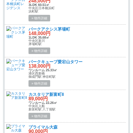
248,000円
3LDK 60.51㎡
中央区日本橋浜町
浜町駅
» 物件詳細
パークアクシス茅場町
148,000円
1LDK 35.68㎡
中央区新川
茅場町駅
» 物件詳細
パークキューブ愛宕山タワー
138,000円
ワンルーム 25.33㎡
港区西新橋
御成門駅 神谷町駅
» 物件詳細
カスタリア新富町Ⅱ
89,000円
ワンルーム 22.26㎡
中央区入船
新富町駅 八丁堀駅
» 物件詳細
プライマル大森
90,000円