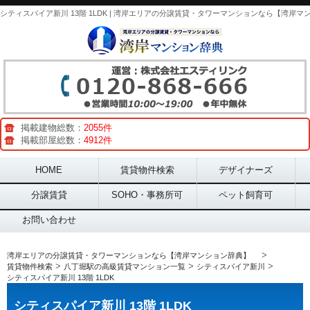
掲載建物総数：
2055件
掲載部屋総数：
4912件
Main menu
HOME
賃貸物件検索
デザイナーズ
分譲賃貸
SOHO・事務所可
ペット飼育可
お問い合わせ
>
湾岸エリアの分譲賃貸・タワーマンションなら【湾岸マンション辞典】
>
>
>
賃貸物件検索
八丁堀駅の高級賃貸マンション一覧
シティスパイア新川
シティスパイア新川 13階 1LDK
シティスパイア新川 13階 1LDK