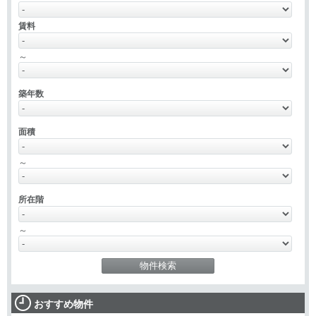
賃料
～
築年数
面積
～
所在階
～
おすすめ物件