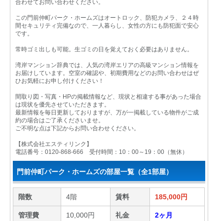
合わせてお問い合わせください。
この門前仲町パーク・ホームズはオートロック、防犯カメラ、２４時
間セキュリティ完備なので、一人暮らし、女性の方にも防犯面で安心
です。
常時ゴミ出しも可能。生ゴミの日を覚えておく必要はありません。
湾岸マンション辞典では、人気の湾岸エリアの高級マンション情報を
お届けしています。空室の確認や、初期費用などのお問い合わせはぜ
ひお気軽にお申し付けください！
間取り図・写真・HPの掲載情報など、現状と相違する事があった場合
は現状を優先させていただきます。
最新情報を毎日更新しておりますが、万が一掲載している物件がご成
約の場合はご了承くださいませ。
ご不明な点は下記からお問い合わせください。
【株式会社エスティリンク】
電話番号：0120-868-666 受付時間：10：00～19：00（無休）
門前仲町パーク・ホームズの部屋一覧（全1部屋）
階数
4階
賃料
185,000円
管理費
10,000円
礼金
2ヶ月