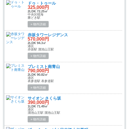
ドゥ・トゥール
325,000円
2LDK 72.25㎡
中央区晴海
勝どき駅
» 物件詳細
赤坂タワーレジデンス
570,000円
2LDK 94.3㎡
港区
赤坂駅 溜池山王駅
» 物件詳細
プレミスト南青山
790,000円
2LDK 90.82㎡
港区
表参道駅 表参道駅
» 物件詳細
サイオン さくら坂
390,000円
1LDK 71.49㎡
港区
溜池山王駅 溜池山王駅
» 物件詳細