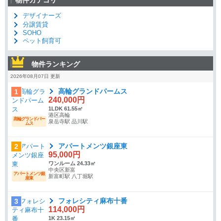
物件カテゴリ
デザイナーズ
分譲賃貸
SOHO
ペット飼育可
物件ランキング
2026年08月07日 更新
高輪グランドパームス
1
240,000円
1LDK 61.55㎡
港区高輪
高輪グランドパー
泉岳寺駅 品川駅
ムス
アパートメンツ銀座東
2
95,000円
ワンルーム 24.33㎡
中央区新富
アパートメンツ銀
新富町駅 八丁堀駅
座東
フォレシティ麻布十番
3
114,000円
1K 23.15㎡