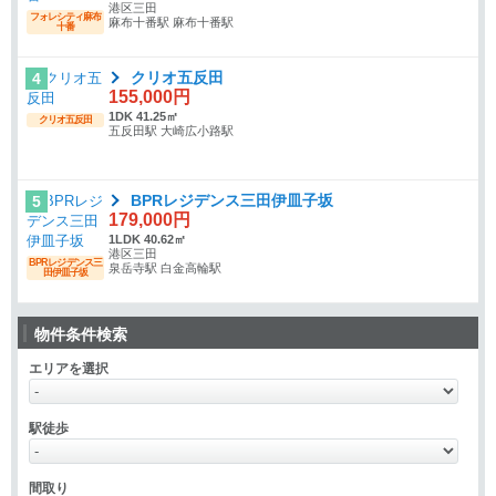
港区三田
フォレシティ麻布
麻布十番駅 麻布十番駅
十番
クリオ五反田
4
155,000円
1DK 41.25㎡
クリオ五反田
五反田駅 大崎広小路駅
BPRレジデンス三田伊皿子坂
5
179,000円
1LDK 40.62㎡
港区三田
BPRレジデンス三
泉岳寺駅 白金高輪駅
田伊皿子坂
物件条件検索
エリアを選択
駅徒歩
間取り