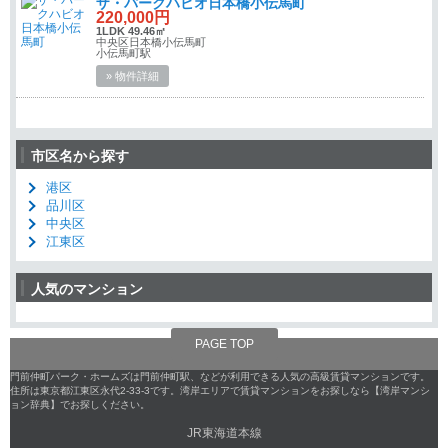
ザ・パークハビオ日本橋小伝馬町
220,000円
1LDK 49.46㎡
中央区日本橋小伝馬町
小伝馬町駅
» 物件詳細
市区名から探す
港区
品川区
中央区
江東区
人気のマンション
PAGE TOP
門前仲町パーク・ホームズは門前仲町駅、などが利用できる人気の高級賃貸マンションです。
住所は東京都江東区永代2-33-3です。湾岸エリアで賃貸マンションをお探しなら【湾岸マンシ
ョン辞典】でお探しください。
JR東海道本線