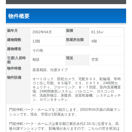
物件概要
築年月
面積
2002年04月
61.16㎡
建物階数
部屋所在階
13階
4階
建物構造
その他
引渡/入居時
現況
相談
空室
期
物件特徴
楽器相談、分譲タイプ
物件設備
オートロック、防犯カメラ、宅配ＢＯＸ、駐輪場、常時
ゴミ出し可能、ＢＳ端子、ＣＳ、ＣＡＴＶ、24時間セ
キュリティ、フローリング、Ｂ・Ｔ別室、室内洗濯機置
場、24時間換気システム、バルコニー、ガスコンロ
付、洗面所独立、床暖房、浴室乾燥機、システムキッチ
ン、カウンタキッチン
門前仲町パーク・ホームズをご紹介します。2002年04月築の高級マン
ションです。現在、空室が1部屋あります。
門前仲町パーク・ホームズは東京都江東区永代2-33-3に位置する、高
級分譲マンションです。 駐輪場がありますので、こちらの空き状況は