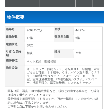
物件概要
築年月
面積
2007年02月
44.27㎡
建物階数
部屋所在階
12階
6階
建物構造
SRC
引渡/入居時
現況
相談
空室
期
物件特徴
ペット相談、楽器相談
物件設備
オートロック、防犯カメラ、宅配ＢＯＸ、駐輪場、常時
ゴミ出し可能、ＢＳ端子、ＣＳ、バイク置き場、ＣＡＴ
Ｖ、24時間セキュリティ、フローリング、Ｂ・Ｔ別
室、室内洗濯機置場、24時間換気システム、バルコニ
ー、洗面所独立、浴室乾燥機、システムキッチン
間取り図・写真・HPの掲載情報など、現状と相違する事があった場合
は現状を優先させていただきます。
最新情報を毎日更新しておりますが、万が一掲載している物件がご成
約の場合はご了承くださいませ。
ご不明な点は下記からお問い合わせください。