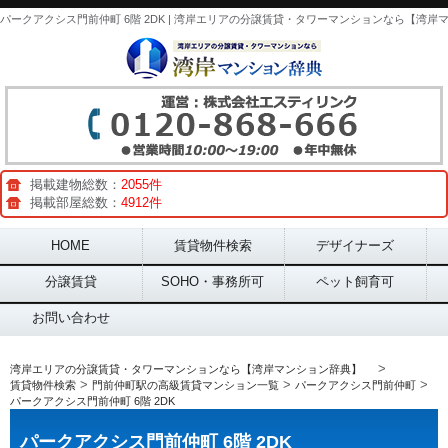
掲載建物総数：
2055件
掲載部屋総数：
4912件
Main menu
HOME
賃貸物件検索
デザイナーズ
分譲賃貸
SOHO・事務所可
ペット飼育可
お問い合わせ
>
湾岸エリアの分譲賃貸・タワーマンションなら【湾岸マンション辞典】
>
>
>
賃貸物件検索
門前仲町駅の高級賃貸マンション一覧
パークアクシス門前仲町
パークアクシス門前仲町 6階 2DK
パークアクシス門前仲町 6階 2DK