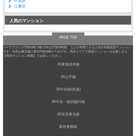
中央区
江東区
人気のマンション
PAGE TOP
パークアクシス門前仲町 6階 2DKは門前仲町駅、などが利用できる人気の高級賃貸マンション
です。住所は東京都江東区門前仲町2-7-10です。湾岸エリアで賃貸マンションをお探しなら
【湾岸マンション辞典】でお探しください。
JR東海道本線
JR山手線
JR中央線(快速)
JR中央・総武緩行線
JR京浜東北線
東急東横線