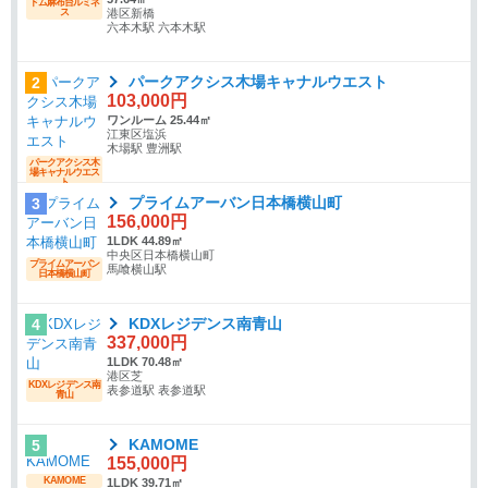
ドム麻布台ルミネ
ス
港区新橋
六本木駅 六本木駅
パークアクシス木場キャナルウエスト
2
103,000円
ワンルーム 25.44㎡
江東区塩浜
木場駅 豊洲駅
パークアクシス木
場キャナルウエス
ト
プライムアーバン日本橋横山町
3
156,000円
1LDK 44.89㎡
中央区日本橋横山町
プライムアーバン
馬喰横山駅
日本橋横山町
KDXレジデンス南青山
4
337,000円
1LDK 70.48㎡
港区芝
KDXレジデンス南
表参道駅 表参道駅
青山
KAMOME
5
155,000円
KAMOME
1LDK 39.71㎡