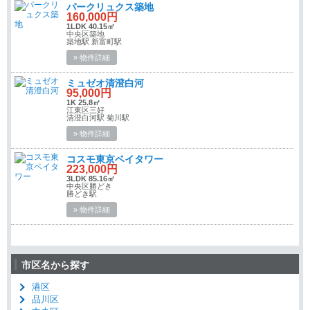
パークリュクス築地
160,000円
1LDK 40.15㎡
中央区築地
築地駅 新富町駅
» 物件詳細
ミュゼオ清澄白河
95,000円
1K 25.8㎡
江東区三好
清澄白河駅 菊川駅
» 物件詳細
コスモ東京ベイタワー
223,000円
3LDK 85.16㎡
中央区勝どき
勝どき駅
» 物件詳細
市区名から探す
港区
品川区