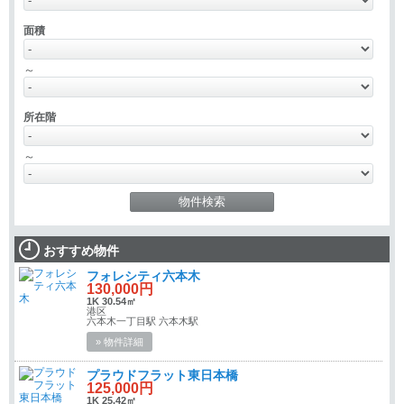
面積
～
所在階
～
おすすめ物件
フォレシティ六本木
130,000円
1K 30.54㎡
港区
六本木一丁目駅 六本木駅
» 物件詳細
プラウドフラット東日本橋
125,000円
1K 25.42㎡