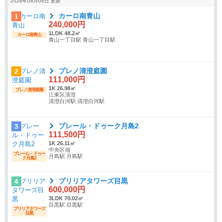
2026年08月06日 更新
カーロ南青山
1
240,000円
1LDK 48.2㎡
カーロ南青山
青山一丁目駅 青山一丁目駅
プレノ清澄庭園
2
111,000円
1K 26.98㎡
プレノ清澄庭園
江東区清澄
清澄白河駅 清澄白河駅
プレール・ドゥーク月島2
3
111,500円
1K 26.11㎡
中央区佃
プレール・ドゥー
月島駅 月島駅
ク月島2
ブリリアタワーズ目黒
4
600,000円
3LDK 70.02㎡
目黒駅 目黒駅
ブリリアタワーズ
目黒