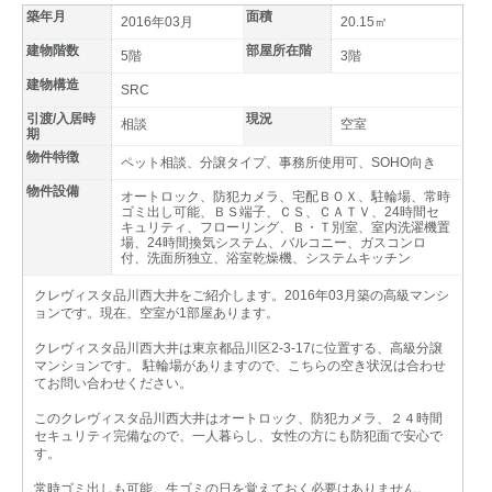
築年月
面積
2016年03月
20.15㎡
建物階数
部屋所在階
5階
3階
建物構造
SRC
引渡/入居時
現況
相談
空室
期
物件特徴
ペット相談、分譲タイプ、事務所使用可、SOHO向き
物件設備
オートロック、防犯カメラ、宅配ＢＯＸ、駐輪場、常時
ゴミ出し可能、ＢＳ端子、ＣＳ、ＣＡＴＶ、24時間セ
キュリティ、フローリング、Ｂ・Ｔ別室、室内洗濯機置
場、24時間換気システム、バルコニー、ガスコンロ
付、洗面所独立、浴室乾燥機、システムキッチン
クレヴィスタ品川西大井をご紹介します。2016年03月築の高級マンシ
ョンです。現在、空室が1部屋あります。
クレヴィスタ品川西大井は東京都品川区2-3-17に位置する、高級分譲
マンションです。 駐輪場がありますので、こちらの空き状況は合わせ
てお問い合わせください。
このクレヴィスタ品川西大井はオートロック、防犯カメラ、２４時間
セキュリティ完備なので、一人暮らし、女性の方にも防犯面で安心で
す。
常時ゴミ出しも可能。生ゴミの日を覚えておく必要はありません。