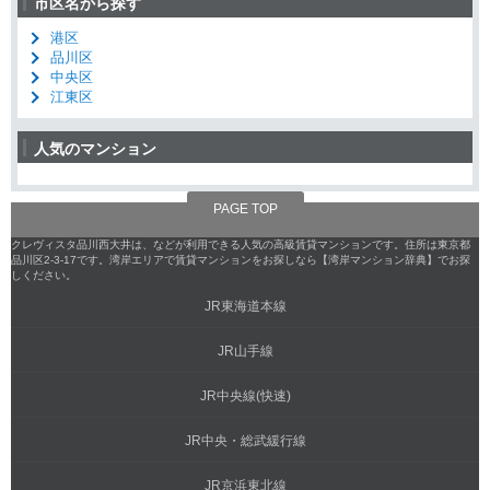
市区名から探す
港区
品川区
中央区
江東区
人気のマンション
PAGE TOP
クレヴィスタ品川西大井は、などが利用できる人気の高級賃貸マンションです。住所は東京都
品川区2-3-17です。湾岸エリアで賃貸マンションをお探しなら【湾岸マンション辞典】でお探
しください。
JR東海道本線
JR山手線
JR中央線(快速)
JR中央・総武緩行線
JR京浜東北線